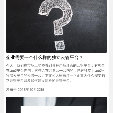
企业需要一个什么样的独立云管平台？
今天，我们在市场上能够看到各种产品形态的云管平台，有整合
在IaaS平台内的，有整合在容器云平台内的，也有独立于IaaS和
容器云平台的云管平台。本文和大家探讨一下企业为什么需要独
立云管平台以及如何建设这样的云管平台。
发布于 2018年10月22日