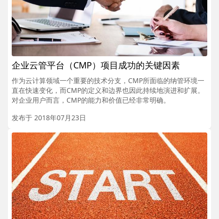
企业云管平台（CMP）项目成功的关键因素
作为云计算领域一个重要的技术分支，CMP所面临的纳管环境一
直在快速变化，而CMP的定义和边界也因此持续地演进和扩展。
对企业用户而言，CMP的能力和价值已经非常明确。
发布于 2018年07月23日