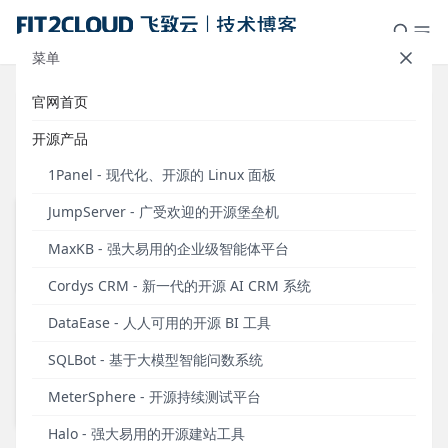
菜单
官网首页
最新
Cordys
Zabbix
1Panel
开源产品
JumpServer
MaxKB
DataEase
1Panel - 现代化、开源的 Linux 面板
JumpServer - 广受欢迎的开源堡垒机
SQLBot
MeterSphere
CloudExplorer
新闻
新闻
91
71
MaxKB - 强大易用的企业级智能体平台
活动
仪表板展示
16
29
公司新闻
安全通知
新闻
新闻
72
30
Cordys CRM - 新一代的开源 AI CRM 系统
观点
案例研究
4
18
活动
观点
25
48
DataEase - 人人可用的开源 BI 工具
案例研究
操作教程
41
15
观点
案例研究
6
19
SQLBot - 基于大模型智能问数系统
操作教程
学习笔记
19
8
案例研究
市场研究
31
11
MeterSphere - 开源持续测试平台
安全通知
模板学堂
10
30
操作教程
媒体洞察
58
4
Halo - 强大易用的开源建站工具
安全通知
7