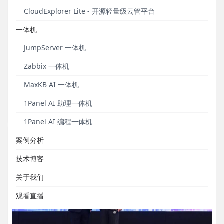
安全通知
操作教程
6
5
CloudExplorer Lite - 开源轻量级云管平台
一体机
JumpServer 一体机
FIT2CLOUD飞致云发布开源轻量级云管平台
Zabbix 一体机
CloudExplorer Lite
MaxKB AI 一体机
支持纳管主流的公有云和私有云基础设施。
1Panel AI 助理一体机
发布于 2023年04月21日
1Panel AI 编程一体机
案例分析
技术博客
关于我们
观看直播