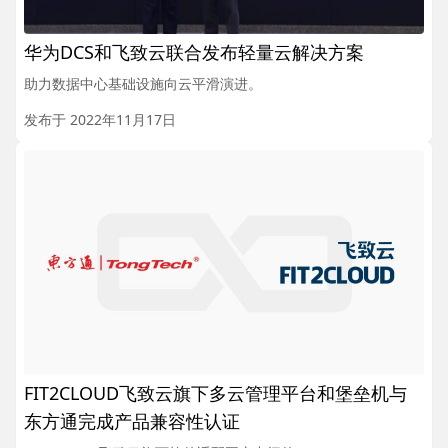
华为DCS和飞致云联合发布轻量云解决方案
助力数据中心基础设施向云平滑演进。
发布于 2022年11月17日
FIT2CLOUD飞致云旗下多云管理平台和堡垒机与
东方通完成产品兼容性认证