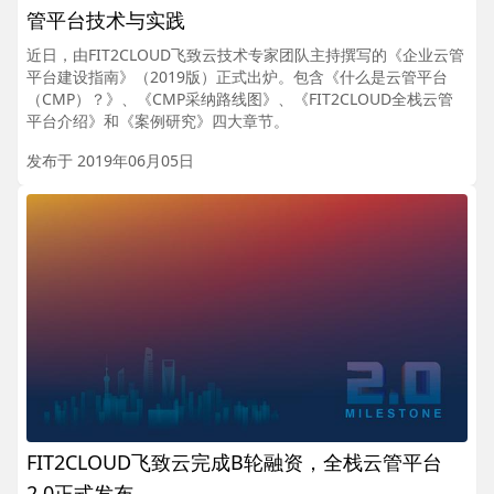
管平台技术与实践
近日，由FIT2CLOUD飞致云技术专家团队主持撰写的《企业云管
平台建设指南》（2019版）正式出炉。包含《什么是云管平台
（CMP）？》、《CMP采纳路线图》、《FIT2CLOUD全栈云管
平台介绍》和《案例研究》四大章节。
发布于 2019年06月05日
FIT2CLOUD飞致云完成B轮融资，全栈云管平台
2.0正式发布