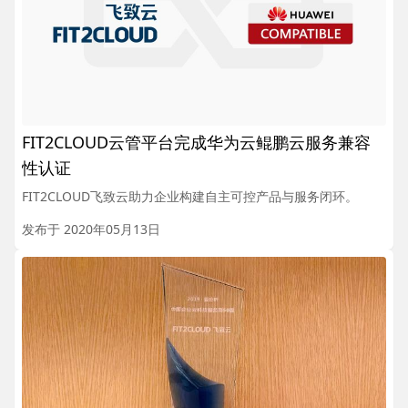
FIT2CLOUD云管平台完成华为云鲲鹏云服务兼容
性认证
FIT2CLOUD飞致云助力企业构建自主可控产品与服务闭环。
发布于 2020年05月13日