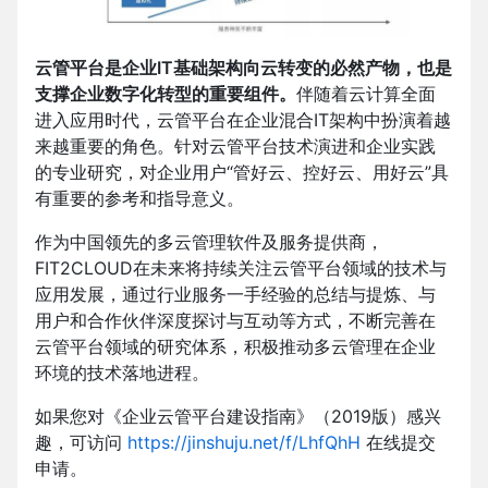
云管平台是企业IT基础架构向云转变的必然产物，也是
支撑企业数字化转型的重要组件。
伴随着云计算全面
进入应用时代，云管平台在企业混合IT架构中扮演着越
来越重要的角色。针对云管平台技术演进和企业实践
的专业研究，对企业用户“管好云、控好云、用好云”具
有重要的参考和指导意义。
作为中国领先的多云管理软件及服务提供商，
FIT2CLOUD在未来将持续关注云管平台领域的技术与
应用发展，通过行业服务一手经验的总结与提炼、与
用户和合作伙伴深度探讨与互动等方式，不断完善在
云管平台领域的研究体系，积极推动多云管理在企业
环境的技术落地进程。
如果您对《企业云管平台建设指南》（2019版）感兴
趣，可访问
https://jinshuju.net/f/LhfQhH
在线提交
申请。