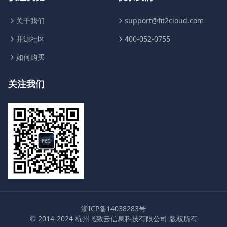
关于我们
support@fit2cloud.com
开源社区
400-052-0755
如何购买
关注我们
浙ICP备14038283号
© 2014-2024 杭州飞致云信息科技有限公司 版权所有