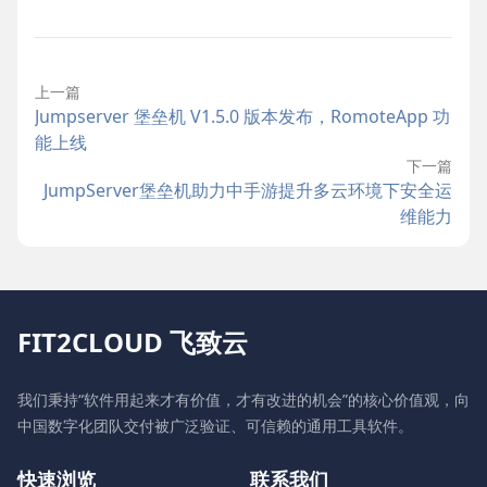
上一篇
Jumpserver 堡垒机 V1.5.0 版本发布，RomoteApp 功
能上线
下一篇
JumpServer堡垒机助力中手游提升多云环境下安全运
维能力
FIT2CLOUD 飞致云
我们秉持“软件用起来才有价值，才有改进的机会”的核心价值观，向
中国数字化团队交付被广泛验证、可信赖的通用工具软件。
快速浏览
联系我们