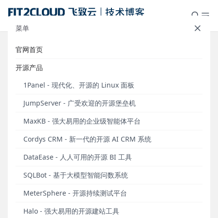
菜单
官网首页
《企业云管平台建设指南》(2019版)
开源产品
出炉，聚焦云管平台技术与实践
1Panel - 现代化、开源的 Linux 面板
发布于 2019年06月05日
JumpServer - 广受欢迎的开源堡垒机
近日，由FIT2CLOUD飞致云技术专家团队主持撰写的
MaxKB - 强大易用的企业级智能体平台
《企业云管平台建设指南》（2019版）正式出炉。作
为面向企业用户云管平台规划、建设和运营等工作的
Cordys CRM - 新一代的开源 AI CRM 系统
指导性资料集，《企业云管平台建设指南》于2018年
DataEase - 人人可用的开源 BI 工具
首次推出，旨在通过理论研究、需求分析、技术规范
梳理、案例实践等内容全方位地为企业构建云管平台
SQLBot - 基于大模型智能问数系统
提供规范化、可落地的指引与建议。
MeterSphere - 开源持续测试平台
Halo - 强大易用的开源建站工具