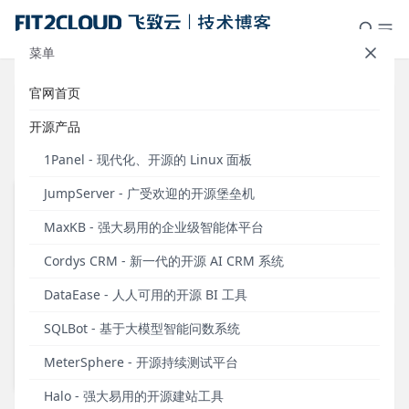
菜单
官网首页
最新
Cordys
Zabbix
1Panel
开源产品
JumpServer
MaxKB
DataEase
1Panel - 现代化、开源的 Linux 面板
JumpServer - 广受欢迎的开源堡垒机
SQLBot
MeterSphere
CloudExplorer
新闻
新闻
91
72
MaxKB - 强大易用的企业级智能体平台
活动
仪表板展示
16
29
公司新闻
安全通知
新闻
新闻
72
30
Cordys CRM - 新一代的开源 AI CRM 系统
观点
案例研究
4
18
活动
观点
25
48
DataEase - 人人可用的开源 BI 工具
案例研究
操作教程
41
15
观点
案例研究
6
19
SQLBot - 基于大模型智能问数系统
操作教程
学习笔记
19
8
案例研究
市场研究
31
11
MeterSphere - 开源持续测试平台
安全通知
模板学堂
10
30
操作教程
媒体洞察
58
4
Halo - 强大易用的开源建站工具
安全通知
7