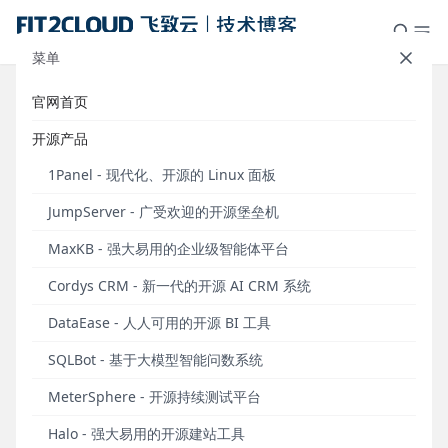
菜单
官网首页
重要通知丨JumpServer漏洞通知及
开源产品
修复方案（JS-2025.03.31）
1Panel - 现代化、开源的 Linux 面板
发布于 2025年03月31日
JumpServer - 广受欢迎的开源堡垒机
2025年3月，有用户反馈发现JumpServer开源堡垒机
MaxKB - 强大易用的企业级智能体平台
存在安全漏洞，并向JumpServer开源项目组进行上
报。此次发现的漏洞为：
Cordys CRM - 新一代的开源 AI CRM 系统
■
JumpServer用户在连接Kubernetes资产时，可能
DataEase - 人人可用的开源 BI 工具
存在Kubernetes认证信息泄漏的风险，CVE编号为
SQLBot - 基于大模型智能问数系统
CVE-2025-27095。漏洞详情：
https://github.com/jumpserver/jumpserver/securit
MeterSphere - 开源持续测试平台
y/advisories/GHSA-5q9w-f4wh-f535
。
Halo - 强大易用的开源建站工具