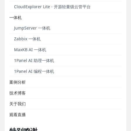
以上漏洞影响版本为：
CloudExplorer Lite - 开源轻量级云管平台
JumpServer v3版本：<=v3.10.17版本
一体机
JumpServer v4版本：v4.0.0-v4.6.0版本
JumpServer 一体机
安全版本为：
Zabbix 一体机
JumpServer v3版本>=v3.10.18版本
MaxKB AI 一体机
1Panel AI 助理一体机
JumpServer v4版本>=v4.7.0版本
1Panel AI 编程一体机
修复方案
案例分析
■ 永久修复方案：
升级JumpServer软件至上述安全版
技术博客
本。
关于我们
■ 临时修复方案：
取消所有用户的Kubernetes资产授
观看直播
权。