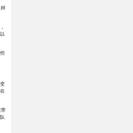
这样
，
以
些
变
在
就带
队