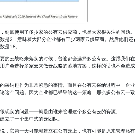
，到底使用了多少家的公有云供应商，也是大家很关注的问题。
数是2，意味着大部分企业都有至少两家云供应商。然后他们还
是1.8。
要的云战略来落实的时候，普遍都会选择多公有云。这跟我们在
用户会选择多家云来做云战略的落地方案，这样的话也不会造成
的采纳也作为非常紧急的事情。而且在公有云采纳过程中，企业
论这个问题。因为企业都已经采纳这一策略，那么多公有云一致
很现实的问题——就是由谁来管理这个多公有云的资源。
已经建立了一个集中式的云团队。
说，它第一天可能就建立在公有云上，也有可能是原来管理私有