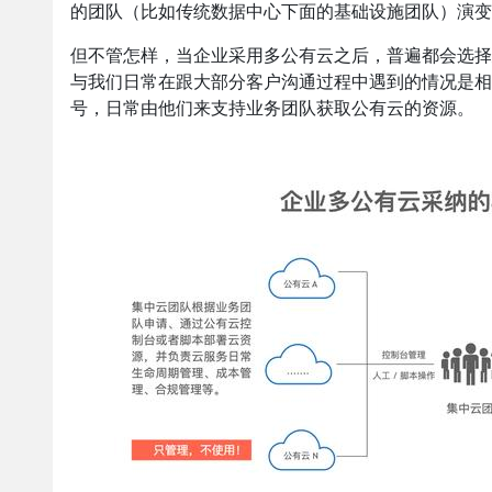
的团队（比如传统数据中心下面的基础设施团队）演变
但不管怎样，当企业采用多公有云之后，普遍都会选择
与我们日常在跟大部分客户沟通过程中遇到的情况是相
号，日常由他们来支持业务团队获取公有云的资源。