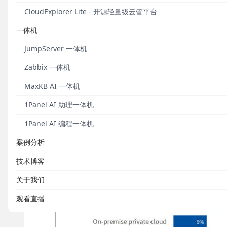
CloudExplorer Lite - 开源轻量级云管平台
二、 多公有云一致管理的误区与思路
一体机
三、 FIT2CLOUD云卓越中心（CCoE）解决方案介绍
JumpServer 一体机
一、多公有云一致管理的现状与挑战
Zabbix 一体机
首先看看多公有云管理的现状。讲到多公有云管理，前
MaxKB AI 一体机
型企业，它在公有云上的开支比较大，他们也有相应的
1Panel AI 助理一体机
1Panel AI 编程一体机
案例分析
技术博客
关于我们
观看直播