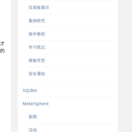
仪表板展示
案例研究
操作教程
位才
学习笔记
的
模板学堂
安全通知
SQLBot
MeterSphere
新闻
活动