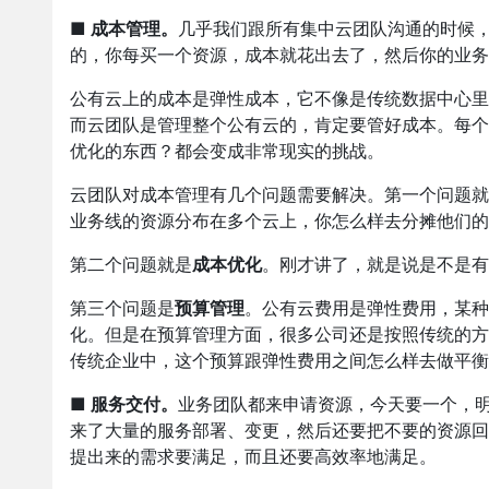
■ 成本管理。
几乎我们跟所有集中云团队沟通的时候
的，你每买一个资源，成本就花出去了，然后你的业务
公有云上的成本是弹性成本，它不像是传统数据中心里
而云团队是管理整个公有云的，肯定要管好成本。每个
优化的东西？都会变成非常现实的挑战。
云团队对成本管理有几个问题需要解决。第一个问题就
业务线的资源分布在多个云上，你怎么样去分摊他们的
第二个问题就是
成本优化
。刚才讲了，就是说是不是有
第三个问题是
预算管理
。公有云费用是弹性费用，某种
化。但是在预算管理方面，很多公司还是按照传统的方
传统企业中，这个预算跟弹性费用之间怎么样去做平衡
■ 服务交付。
业务团队都来申请资源，今天要一个，
来了大量的服务部署、变更，然后还要把不要的资源回
提出来的需求要满足，而且还要高效率地满足。