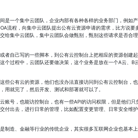
间是一个集中云团队，企业内部有各种各样的业务部门，例如产
者OA流程，向集中云团队提出公有云资源申请的需求，比方说要
交给集中云团队，集中云团队会做甄别，甄别这些请求是否合理
或者自己写的一些脚本，到公有云控制台上把相应的资源创建起
这个过程中，云团队还要做决策，这个业务是放在一个A云、B
这些公有云的资源，他们也没办法直接访问到公有云控制台，也
，用就完了，然后开发、测试和部署就可以了。
云账号，也能访控制台，也有一些API的访问权限，但是他们只
交付出去，进行日常的管理，比如配置变更管理、日常安全维护
是制造、金融等行业的传统企业，其实很多互联网企业也基本上