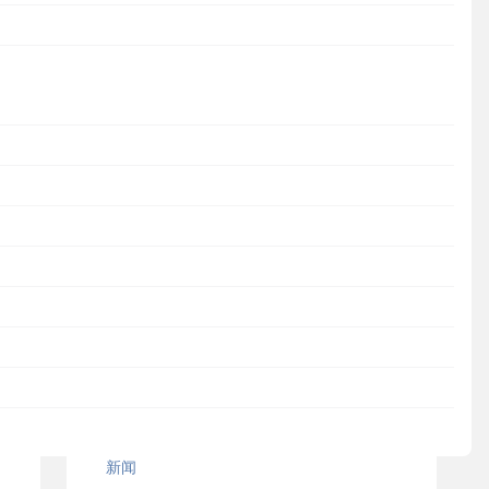
JumpServer
新闻
活动
观点
大
案例研究
操作教程
安全通知
MaxKB
DataEase
新闻