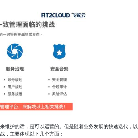
来维护的话，是可以运营的。但是随着业务发展的快速迭代，以
战，主要体现以下几个方面：