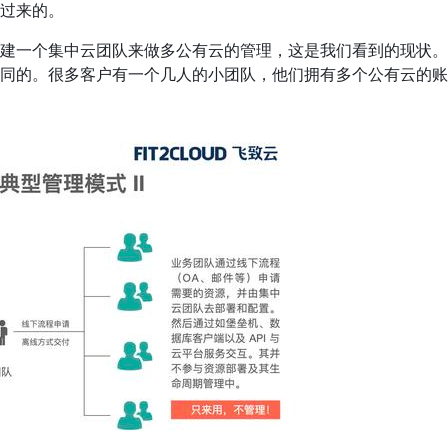
过来的。
建一个集中云团队来做多公有云的管理，这是我们看到的现状。
同的。很多客户有一个几人的小团队，他们拥有多个公有云的账