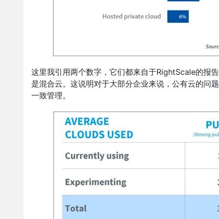
这里我引用两个数字，它们都来自于RightScale
是混合云。这说明对于大部分企业来说，公有云的问题
一致管理。