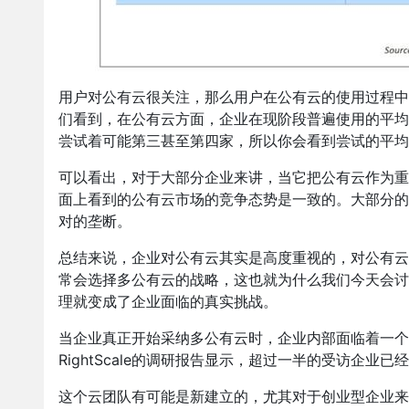
用户对公有云很关注，那么用户在公有云的使用过程中
们看到，在公有云方面，企业在现阶段普遍使用的平均
尝试着可能第三甚至第四家，所以你会看到尝试的平均数
可以看出，对于大部分企业来讲，当它把公有云作为重
面上看到的公有云市场的竞争态势是一致的。大部分的
对的垄断。
总结来说，企业对公有云其实是高度重视的，对公有云
常会选择多公有云的战略，这也就为什么我们今天会讨
理就变成了企业面临的真实挑战。
当企业真正开始采纳多公有云时，企业内部面临着一个
RightScale的调研报告显示，超过一半的受访企业
这个云团队有可能是新建立的，尤其对于创业型企业来