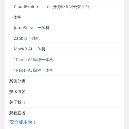
洞，CVE编号为CVE-2025-53004。漏洞详情：
CloudExplorer Lite - 开源轻量级云管平台
https://github.com/dataease/dataease/security/ad
visories/GHSA-mfg2-qr5c-99pp
。
一体机
■
DataEase PostgreSQL数据源JDBC参数存在绕过
JumpServer 一体机
漏洞，CVE编号为CVE-2025-53005。漏洞详情：
Zabbix 一体机
https://github.com/dataease/dataease/security/ad
visories/GHSA-99c4-h4fq-r23v
。
MaxKB AI 一体机
1Panel AI 助理一体机
■
DataEase PostgreSQL和Redshift数据源JDBC参
数存在绕过漏洞，CVE编号为CVE-2025-53006。漏
1Panel AI 编程一体机
洞详情：
https://github.com/dataease/dataease/security/ad
案例分析
visories/GHSA-q726-5pr9-x7gm
。
技术博客
以上漏洞影响版本为：
关于我们
DataEase v2.10.11之前的版本
观看直播
安全版本为：