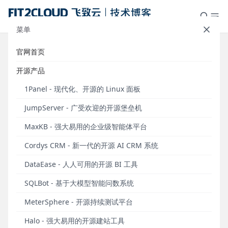
菜单
官网首页
重要通知丨DataEase漏洞通知及修
开源产品
复方案（DE-2025.06.30）
1Panel - 现代化、开源的 Linux 面板
发布于 2025年06月30日
JumpServer - 广受欢迎的开源堡垒机
2025年5月和6月，有用户反馈发现DataEase开源BI
MaxKB - 强大易用的企业级智能体平台
工具存在安全漏洞，并向DataEase开源项目组进行上
报。此次发现的漏洞为：
Cordys CRM - 新一代的开源 AI CRM 系统
■
DataEase H2数据源存在远程代码执行漏洞，CVE
DataEase - 人人可用的开源 BI 工具
编号为CVE-2025-49003。漏洞详情：
SQLBot - 基于大模型智能问数系统
https://github.com/dataease/dataease/security/ad
visories/GHSA-x97w-69ff-r55q
。
MeterSphere - 开源持续测试平台
■
DataEase Redshift数据源JDBC参数存在绕过漏
Halo - 强大易用的开源建站工具