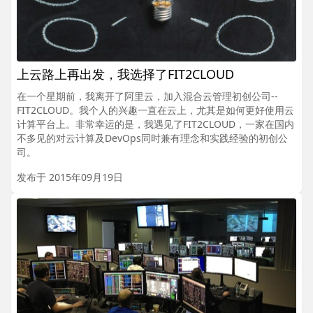
上云路上再出发，我选择了FIT2CLOUD
在一个星期前，我离开了阿里云，加入混合云管理初创公司--
FIT2CLOUD。我个人的兴趣一直在云上，尤其是如何更好使用云
计算平台上。非常幸运的是，我遇见了FIT2CLOUD，一家在国内
不多见的对云计算及DevOps同时兼有理念和实践经验的初创公
司。
发布于 2015年09月19日