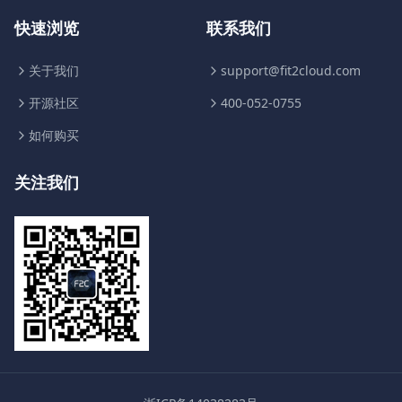
快速浏览
联系我们
关于我们
support@fit2cloud.com
开源社区
400-052-0755
如何购买
关注我们