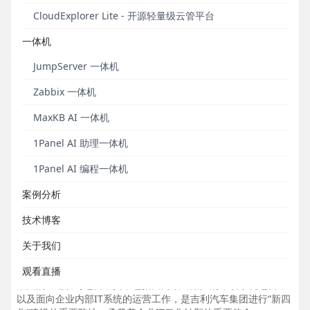
相关需求与建议，9月21日（周六），“2019 Jumpserver 堡垒机
Meetup”深圳站即将举办。
CloudExplorer Lite - 开源轻量级云管平台
发布于 2019年09月10日
一体机
JumpServer 一体机
Zabbix 一体机
MaxKB AI 一体机
1Panel AI 助理一体机
1Panel AI 编程一体机
案例分析
技术博客
吉利汽车企业IT云化转型，云管平台如何发挥价
关于我们
值？
作为吉利汽车集团的重要部门，信息工程中心负责整个吉利汽车
观看直播
集团的IT建设与运营，其中包括面向最终用户的车载系统运营，
以及面向企业内部IT系统的运营工作，是吉利汽车集团进行“新四