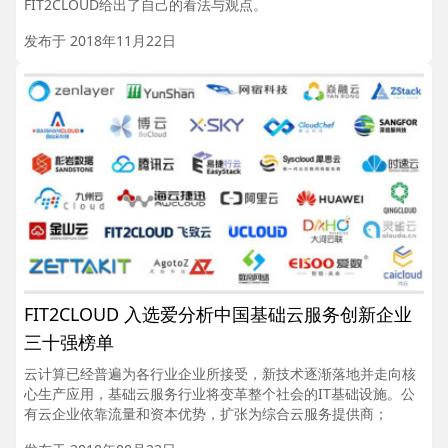
FIT2CLOUD给出了自己的看法与观点。
发布于 2018年11月22日
FIT2CLOUD 入选爱分析中国基础云服务创新企业
三十强榜单
云计算已经普遍为各行业企业所接受，新技术逐渐落地并走向核
心生产应用，基础云服务行业将变革整个社会的IT基础设施。公
有云企业依靠流量和资本优势，扩张为综合云服务提供商；