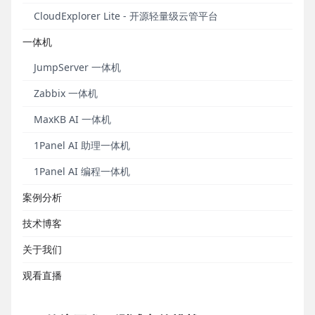
尤其是进入互联网和云计算时代，市场竞争异常激
CloudExplorer Lite - 开源轻量级云管平台
烈，人们对于软件交付的周期已经从原来的以季度、
年度为单位缩短到以天计算，以便在市场中快速试
一体机
错，找到真正的用户需求。这些都给传统的软件开
JumpServer 一体机
发、测试体系提出了巨大的挑战。
Zabbix 一体机
最近几年，公有IaaS云快速发展，人们已经认识到云
计算带来的强大敏捷性和低成本优势。在越来越多软
MaxKB AI 一体机
件及服务的生产环境直接部署和运行在IaaS云上的同
1Panel AI 助理一体机
时，企业级用户也在积极尝试利用IaaS云服务来改进
自己的软件开发、测试体系。但是，由于发展路径问
1Panel AI 编程一体机
题，国内的公有云开发人员还是习惯于以包年包月的
案例分析
方式使用IaaS云服务，并没有充分发挥出云计算弹
性、灵活和按需服务的优势。随着国内IaaS云开始普
技术博客
遍提供API，国内的开发人员必定也会逐步体会到弹性
关于我们
云计算带来的具体优势，并逐步适应这种新模式。因
此，使用云来加速开发测试也正离国内开发者越来越
观看直播
近，并将会被广泛接受。