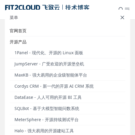
菜单
官网首页
用云加速你的开发及测试
开源产品
发布于 2015年11月30日
1Panel - 现代化、开源的 Linux 面板
作者：徐桂林
JumpServer - 广受欢迎的开源堡垒机
1、背景
MaxKB - 强大易用的企业级智能体平台
Cordys CRM - 新一代的开源 AI CRM 系统
在软件发展的几十年历程中，人们一直在孜孜不倦地
追求用更快的速度交付更高质量的软件及服务。无论
DataEase - 人人可用的开源 BI 工具
是不断革新的软件工程思想，还是持续优化的编程语
SQLBot - 基于大模型智能问数系统
言及工具，亦或是纷纷出现的可复用开发、测试框
架，无不大大提高了整个软件开发及交付的效率。但
MeterSphere - 开源持续测试平台
是，与此同时，软件系统复杂度急速上升，可靠性要
求越来越高，这让软件快速交付依然非常具有挑战。
Halo - 强大易用的开源建站工具