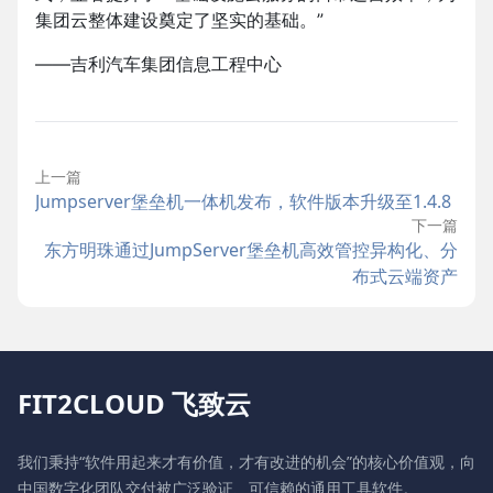
集团云整体建设奠定了坚实的基础。”
——吉利汽车集团信息工程中心
上一篇
Jumpserver堡垒机一体机发布，软件版本升级至1.4.8
下一篇
东方明珠通过JumpServer堡垒机高效管控异构化、分
布式云端资产
FIT2CLOUD 飞致云
我们秉持“软件用起来才有价值，才有改进的机会”的核心价值观，向
中国数字化团队交付被广泛验证、可信赖的通用工具软件。