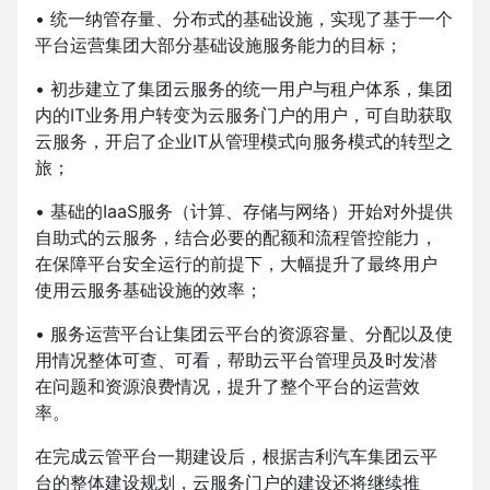
• 统一纳管存量、分布式的基础设施，实现了基于一个
平台运营集团大部分基础设施服务能力的目标；
• 初步建立了集团云服务的统一用户与租户体系，集团
内的IT业务用户转变为云服务门户的用户，可自助获取
云服务，开启了企业IT从管理模式向服务模式的转型之
旅；
• 基础的IaaS服务（计算、存储与网络）开始对外提供
自助式的云服务，结合必要的配额和流程管控能力，
在保障平台安全运行的前提下，大幅提升了最终用户
使用云服务基础设施的效率；
• 服务运营平台让集团云平台的资源容量、分配以及使
用情况整体可查、可看，帮助云平台管理员及时发潜
在问题和资源浪费情况，提升了整个平台的运营效
率。
在完成云管平台一期建设后，根据吉利汽车集团云平
台的整体建设规划，云服务门户的建设还将继续推