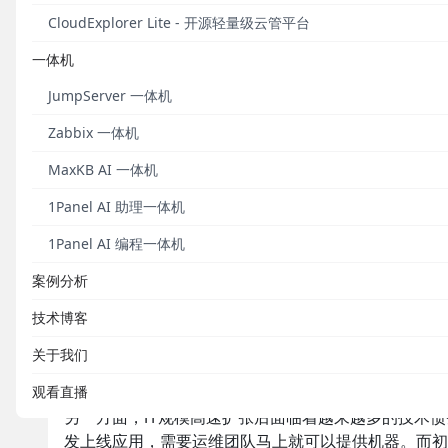
创新”的服务理念，随行付为商户提供个人支付、商户
CloudExplorer Lite - 开源轻量级云管平台
卡收单服务的基础上推出移动支付、互联网支付、钱包
一体机
锁、超市连锁、电商物流等行业提供定制化的行业解决
均覆盖2000多万持卡人。
JumpServer 一体机
在移动支付浪潮的带动下，随行付支撑海量、分布式金
Zabbix 一体机
在“小步快跑”的状态，同时业务的种类和规模也在飞速
MaxKB AI 一体机
来越厚，这种开发与运维之间的割裂为企业IT的运维
1Panel AI 助理一体机
初创企业的IT运维困局
1Panel AI 编程一体机
对于业务处在高速成长期的初创企业来说，IT运维存在
案例分析
靠人工借助开源工具维护CMDB（配置管理数据库）
技术博客
在未实现DevOps的IT环境中，研发人员无法了解
否对系统资源进行回收。对初创公司而言，业务上线后
关于我们
储还是网络层面，资源回收不及时会导致系统资源占用
观看直播
另一方面，IT规模高速扩张后面临着越来越多的技术
发上线应用，需要运维团队马上就可以提供机器。而初