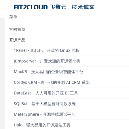
菜单
官网首页
随行付孙志坤：DevOps企业落地
开源产品
发布于 2017年08月17日
1Panel - 现代化、开源的 Linux 面板
作者： 孙志坤
JumpServer - 广受欢迎的开源堡垒机
作为互联网金融行业的新创企业，随行付支付有限公司（
MaxKB - 强大易用的企业级智能体平台
架构之上，并且应用了大量的开源技术和工具。在公
Cordys CRM - 新一代的开源 AI CRM 系统
因技术和人员的快速迭代面临着IT运维的严峻挑战
DataEase - 人人可用的开源 BI 工具
在8月9日举行的FIT2CLOUD东区（非金融）客户
SQLBot - 基于大模型智能问数系统
到的现实挑战，以及通过工具实现DevOps企业
MeterSphere - 开源持续测试平台
发布。
Halo - 强大易用的开源建站工具
随行付是一家成立于2011年7月的第三方支付机构，