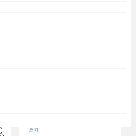
JumpServer
行
新闻
日
活动
处
观点
越
案例研究
操作教程
纯
安全通知
能
MaxKB
存
DataEase
研
新闻
系