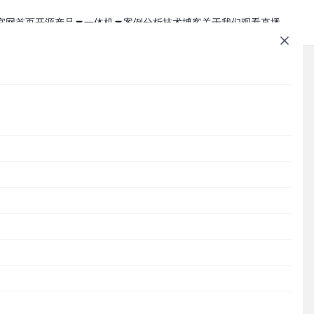
官网首页
开源产品
一体机
案例分析
技术博客
关于我们
观看直播
1Panel - 现代化、开源的 Linux 面板
JumpServer 一体机
JumpServer - 广受欢迎的开源堡垒机
Zabbix 一体机
MaxKB - 强大易用的企业级智能体平台
MaxKB AI 一体机
文章速查
Cordys CRM - 新一代的开源 AI CRM 系统
1Panel AI 助理一体机
Cordys
1Panel
JumpServer
MaxKB
DataEase
DataEase - 人人可用的开源 BI 工具
1Panel AI 编程一体机
SQLBot
MeterSphere
CloudExplorer
安全通知
SQLBot - 基于大模型智能问数系统
也
分类目录
MeterSphere - 开源持续测试平台
Cordys
Halo - 强大易用的开源建站工具
CloudExplorer Lite - 开源轻量级云管平台
Zabbix
1Panel
、