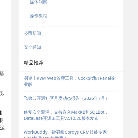
媒体洞察
操作教程
公司新闻
安全通知
精品推荐
都
测评丨KVM Web管理工具：Cockpit和1Panel企
业版
现
飞致云开源社区月度动态报告（2026年7月）
修复安全漏洞，支持嵌入MaxKB和SQLBot，
维
DataEase开源BI工具v2.10.26版本发布
限
运
WorkBuddy一键召唤Cordys CRM技能专家，