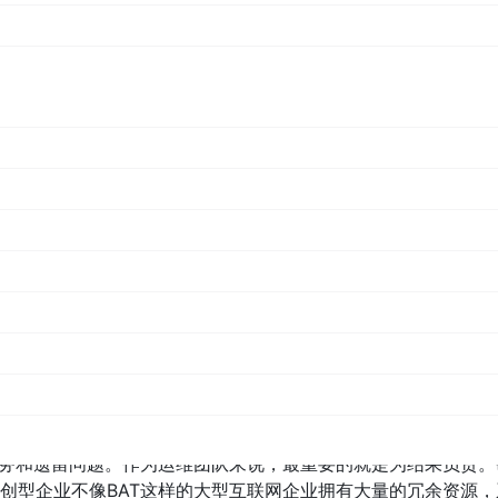
收单等小微企业移动金融服务，并且首创了行业支付模式，在银
支付、跨境支付、扫码支付等创新服务，针对快消连锁、餐饮连
方案。目前随行付的收单业务已经覆盖了中国的200余个城市，
融业务的IT系统在初创时期全力向前奔跑，技术和人员的迭代都
扩展。在“速度为先”的阶段，研发人员和运维人员之间的部门墙
带来一系列的挑战。
非常多的盲点和痛点。互联网架构IT系统的维护成本非常高，单
困难且不现实。
到应用上线之后的运行效率、运行时间，以及带来的实际收益，后期
一旦无法产生效益，资源的回收是非常关键的。无论是从计算、
不断攀升。
债务和遗留问题。作为运维团队来说，最重要的就是为结果负责。
创型企业不像BAT这样的大型互联网企业拥有大量的冗余资源，