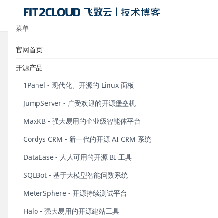
菜单
官网首页
交付轻量级KVM管理，FIT2CLOU
开源产品
发布于 2017年08月24日
1Panel - 现代化、开源的 Linux 面板
在云计算时代，后来居上的KVM(Kernel-based Vi
JumpServer - 广受欢迎的开源堡垒机
的开源堆栈中，KVM是一个重要的基础模块，它不仅赢得
作为底层的虚拟化引擎。KVM正在成为企业环境中主
MaxKB - 强大易用的企业级智能体平台
接踵而来。
Cordys CRM - 新一代的开源 AI CRM 系统
如何对KVM进行有效的管理，从而确保虚拟化资源的
DataEase - 人人可用的开源 BI 工具
OpenStack开源云平台是一个合理的选择。但Ope
SQLBot - 基于大模型智能问数系统
力，但是对KVM单一用户而言又略显冗余。
MeterSphere - 开源持续测试平台
有没有轻量级的KVM管理解决方案呢?
Halo - 强大易用的开源建站工具