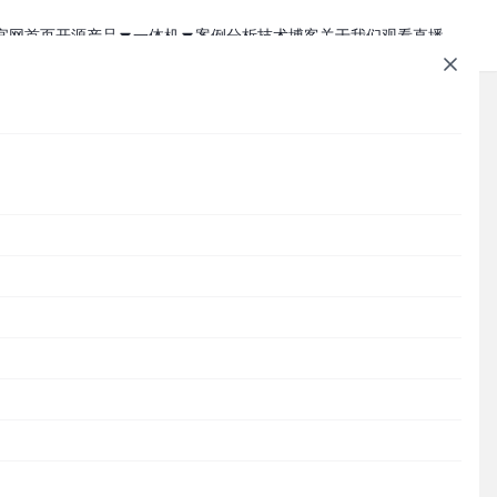
官网首页
开源产品
一体机
案例分析
技术博客
关于我们
观看直播
1Panel - 现代化、开源的 Linux 面板
JumpServer 一体机
JumpServer - 广受欢迎的开源堡垒机
Zabbix 一体机
MaxKB - 强大易用的企业级智能体平台
MaxKB AI 一体机
文章速查
Cordys CRM - 新一代的开源 AI CRM 系统
1Panel AI 助理一体机
T
Cordys
1Panel
JumpServer
MaxKB
DataEase
DataEase - 人人可用的开源 BI 工具
1Panel AI 编程一体机
SQLBot
MeterSphere
CloudExplorer
安全通知
务
也
SQLBot - 基于大模型智能问数系统
分类目录
MeterSphere - 开源持续测试平台
Cordys
Halo - 强大易用的开源建站工具
能
CloudExplorer Lite - 开源轻量级云管平台
Zabbix
1Panel