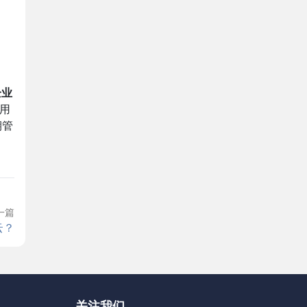
企业
，用
期管
一篇
云？
关注我们