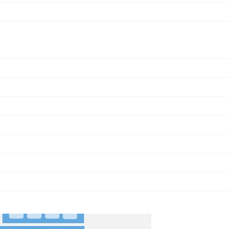
Virtual Environment，以下简称为Proxmox)能够很好地解
管理KVM和基于Linux的容器虚拟化技术——LXC两种虚拟化环
定性高，并提供了完备的API接口，正在被广泛应用于针对KVM
飞致云)宣布，FIT2CLOUD云管理平台(CMP)通过新增Proxm