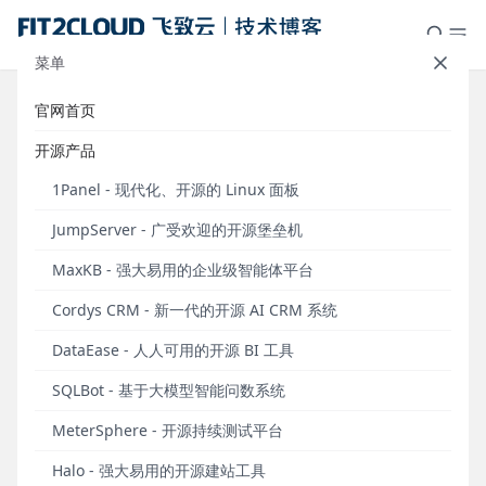
菜单
官网首页
智能体、工具新增触发器触发能
开源产品
力，MaxKB开源企业级智能体平台
1Panel - 现代化、开源的 Linux 面板
v2.6.0版本发布
JumpServer - 广受欢迎的开源堡垒机
发布于 2026年02月06日
MaxKB - 强大易用的企业级智能体平台
2026年2月5日，MaxKB开源企业级智能体平台正式
Cordys CRM - 新一代的开源 AI CRM 系统
发布v2.6.0版本。
DataEase - 人人可用的开源 BI 工具
在MaxKB v2.6.0社区版本中，
智能体
方面，新增触发
器能力，用户可以配置定时、事件等触发条件，实现
SQLBot - 基于大模型智能问数系统
自动化触发智能体执行；
知识库
方面，通用知识库、
MeterSphere - 开源持续测试平台
Web站点知识库、飞书知识库均支持直接转换为工作
流知识库；
工具
方面，新增触发器能力，可以配置定
Halo - 强大易用的开源建站工具