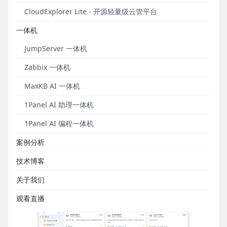
时、事件等触发条件，实现工具自动化触发执行，并
CloudExplorer Lite - 开源轻量级云管平台
且新增工具的执行记录功能。另外，面向工作空间管
理员角色新增对工作空间中所有触发器的管理功能。
一体机
X-Pack增强包
方面，系统API Key支持设置有效期，允
JumpServer 一体机
许自定义API Key的有效时长。
Zabbix 一体机
亮点更新
MaxKB AI 一体机
1Panel AI 助理一体机
■ 智能体新增触发器触发能力
1Panel AI 编程一体机
在MaxKB v2.6.0社区版本中，简易智能体和高级智能
案例分析
体均新增了触发器能力，可以配置定时、事件等触发
条件，实现智能体自动化触发执行。这一功能支持用
技术博客
户设置无人值守的自动化任务，极大地提升了任务处
关于我们
理的及时性与执行效率。
观看直播