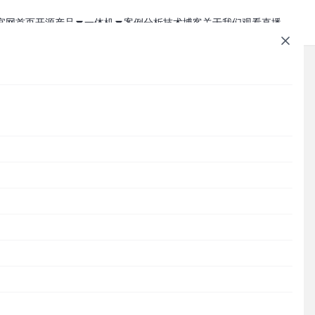
官网首页
开源产品
一体机
案例分析
技术博客
关于我们
观看直播
1Panel - 现代化、开源的 Linux 面板
JumpServer 一体机
JumpServer - 广受欢迎的开源堡垒机
Zabbix 一体机
MaxKB - 强大易用的企业级智能体平台
MaxKB AI 一体机
文章速查
Cordys CRM - 新一代的开源 AI CRM 系统
1Panel AI 助理一体机
面临
Cordys
1Panel
JumpServer
MaxKB
DataEase
DataEase - 人人可用的开源 BI 工具
1Panel AI 编程一体机
SQLBot
MeterSphere
CloudExplorer
安全通知
SQLBot - 基于大模型智能问数系统
识库
分类目录
有
MeterSphere - 开源持续测试平台
Cordys
Halo - 强大易用的开源建站工具
需
CloudExplorer Lite - 开源轻量级云管平台
Zabbix
，
1Panel