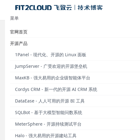
菜单
官网首页
重要发布丨MaxKB V2正式发布
开源产品
发布于 2025年07月18日
1Panel - 现代化、开源的 Linux 面板
2025年7月18日，MaxKB V2版本正式发布。M
JumpServer - 广受欢迎的开源堡垒机
的技术门槛高、部署成本高、迭代周期长等问题，让企
MaxKB - 强大易用的企业级智能体平台
秉承“开箱即用，伴随成长”的设计理念，MaxKB支
Cordys CRM - 新一代的开源 AI CRM 系统
问答（RAG，检索增强生成）、复杂业务流程自动化（Wo
效赋能智能客服、智慧办公等多种应用场景。
DataEase - 人人可用的开源 BI 工具
在V2版本中，MaxKB的多租户权限管理体系全面升
SQLBot - 基于大模型智能问数系统
求，实现权限与资源的精准管控；新增共享资源管理功
MeterSphere - 开源持续测试平台
支持提问端身份验证，能够实现对用户提问范围和知识
库、工具和模型四类核心资源。
Halo - 强大易用的开源建站工具