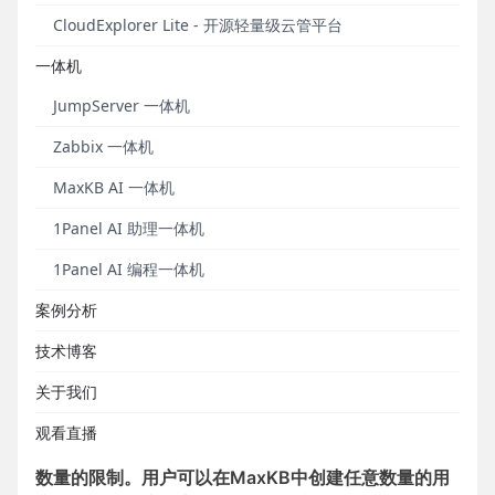
CloudExplorer Lite - 开源轻量级云管平台
一体机
JumpServer 一体机
Zabbix 一体机
MaxKB是一个强大易用的企业级智能体平台，致力于
MaxKB AI 一体机
解决企业AI落地所面临的技术门槛高、部署成本高、迭
代周期长等问题，让企业用户落地AI更简单。秉承“开
1Panel AI 助理一体机
箱即用，伴随成长”的设计理念，MaxKB支持企业快速
1Panel AI 编程一体机
接入主流大模型，高效构建专属知识库，并且提供从
知识库问答（RAG，检索增强生成）、复杂业务流程
案例分析
自动化（Workflow，工作流）到智能体（Agent）的
技术博客
渐进式升级路径，有效赋能智能客服、智慧办公等多
种应用场景。
关于我们
值得注意的是，相比MaxKB V1社区版本，MaxKB
观看直播
V2社区版本全面开放对用户数量、知识库数量和应用
数量的限制。用户可以在MaxKB中创建任意数量的用