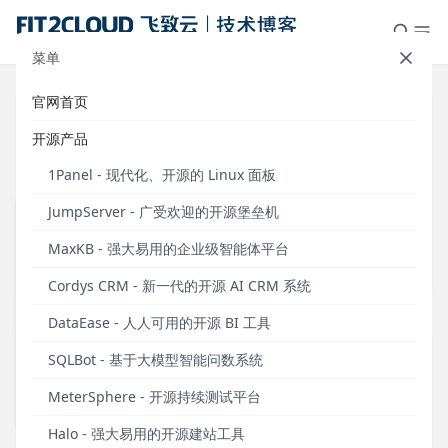
菜单
官网首页
最新
Cordys
Zabbix
1Panel
开源产品
JumpServer
MaxKB
DataEase
1Panel - 现代化、开源的 Linux 面板
JumpServer - 广受欢迎的开源堡垒机
SQLBot
MeterSphere
CloudExplorer
新闻
新闻
91
72
MaxKB - 强大易用的企业级智能体平台
活动
仪表板展示
16
29
公司新闻
安全通知
新闻
新闻
72
30
Cordys CRM - 新一代的开源 AI CRM 系统
观点
案例研究
4
18
活动
观点
25
48
DataEase - 人人可用的开源 BI 工具
案例研究
操作教程
41
15
观点
案例研究
6
19
SQLBot - 基于大模型智能问数系统
操作教程
学习笔记
19
8
案例研究
市场研究
31
11
MeterSphere - 开源持续测试平台
安全通知
模板学堂
10
30
操作教程
媒体洞察
58
4
Halo - 强大易用的开源建站工具
安全通知
7