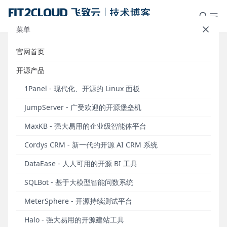
菜单
官网首页
社区分享｜百果园选择DataEase搭
开源产品
档蜜蜂微搭实现企业数据应用一体
1Panel - 现代化、开源的 Linux 面板
化
JumpServer - 广受欢迎的开源堡垒机
发布于 2024年01月23日
MaxKB - 强大易用的企业级智能体平台
百果园，全称为深圳百果园实业（集团）股份有限公
Cordys CRM - 新一代的开源 AI CRM 系统
司，2001年12月成立于深圳，2002年开出中国第一家
水果专卖店。截至2022年11月，百果园全国门店数量
DataEase - 人人可用的开源 BI 工具
超过5600家，遍布全国140多个城市，消费会员人数
超过7200万。经过20多年的发展，百果园已经成为一
SQLBot - 基于大模型智能问数系统
家集水果采购、种植支持、采后保鲜、物流仓储、标
MeterSphere - 开源持续测试平台
准分级、营销拓展、品牌运营、门店零售、信息科
技、金融资本、科研教育为一体的大型连锁企业。
Halo - 强大易用的开源建站工具