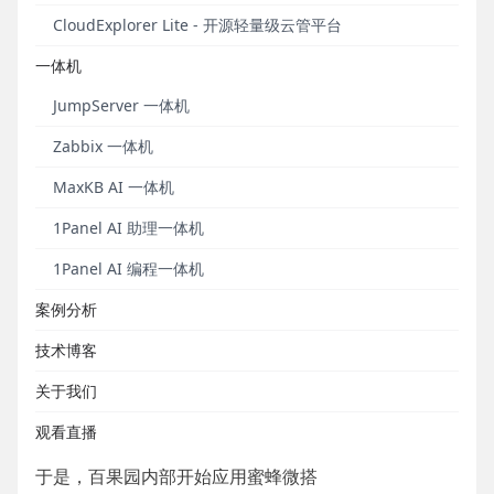
CloudExplorer Lite - 开源轻量级云管平台
一体机
JumpServer 一体机
Zabbix 一体机
MaxKB AI 一体机
1Panel AI 助理一体机
1Panel AI 编程一体机
案例分析
百果园在使用DataEase开源数据可视化分析工具作为
技术博客
数智化工具落地业务之前，主要使用自主研发的一款
数据可视化分析软件进行报表开发和交付。随着百果
关于我们
园进入数智化业务建设阶段，可视化分析场景增多，
百果园对IT工具的能力有了更多的要求。
观看直播
于是，百果园内部开始应用蜜蜂微搭