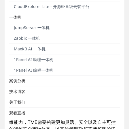
为核心的社交娱乐两大服务。TME在中国有着广泛的
CloudExplorer Lite - 开源轻量级云管平台
用户基础，总月活用户数超过8亿。TME一直致力于用
一体机
科技创造音乐无限可能，让更多的用户能够参与到音
乐的创作、欣赏、分享和互动中。
JumpServer 一体机
Zabbix 一体机
MaxKB AI 一体机
1Panel AI 助理一体机
1Panel AI 编程一体机
案例分析
技术博客
关于我们
观看直播
为了助力公司持续创新，提升数据安全可控与高效运
维能力，TME需要构建更加灵活、安全以及自主可控
的运维安全审计体系，以高效管理TME不断扩张的IT