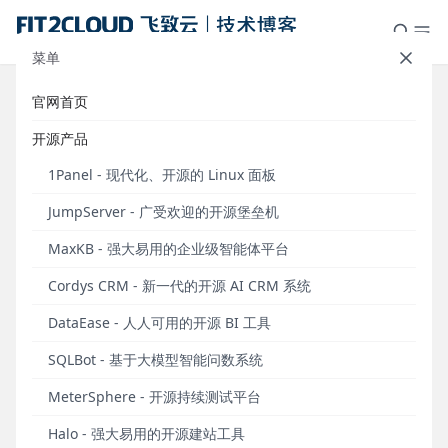
菜单
官网首页
案例研究｜腾讯音乐娱乐集团与
开源产品
JumpServer共探安全运维审计解决
1Panel - 现代化、开源的 Linux 面板
方案
JumpServer - 广受欢迎的开源堡垒机
发布于 2023年11月06日
MaxKB - 强大易用的企业级智能体平台
近年来，得益于人民消费水平的提升以及版权意识的
Cordys CRM - 新一代的开源 AI CRM 系统
加强，用户付费意愿和在线用户数量持续增长，中国
DataEase - 人人可用的开源 BI 工具
在线音乐市场呈现出稳定增长的发展态势。随着腾讯
音乐于2018年12月上市，进一步推动了中国在线音乐
SQLBot - 基于大模型智能问数系统
市场的发展。
MeterSphere - 开源持续测试平台
腾讯音乐娱乐集团（以下简称为“TME”）作为中国在线
Halo - 强大易用的开源建站工具
音乐娱乐服务的开拓者，主要提供在线音乐和以音乐