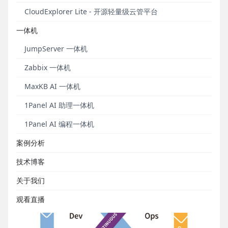
就是CI/CD（Continuous Integration/Continuous
CloudExplorer Lite - 开源轻量级云管平台
Delivery，即持续集成与持续交付）。但是，要想构建
能够支撑起持续交付的软件研发能力，与之相辅相成
一体机
的软件测试能力必不可少。
JumpServer 一体机
正如《持续测试白皮书》（“软件质量报道”公众号与
Zabbix 一体机
MeterSphere项目组联合撰写）在《持续测试产生的
背景与意义》章节中所说：“目前，大家普遍认为持续
MaxKB AI 一体机
测试是指软件持续交付流水线中的一种可随时开展且
1Panel AI 助理一体机
具有连续性的测试自动化测试流程。它基于强调全方
位的测试能力，以及测试、开发和运维良好的融合自
1Panel AI 编程一体机
动化测试能力，但它更关注利用自动化测试能力在持
续交付流水线全过程中及时、准确地给团队提供当前
案例分析
版本的质量和使用体验反馈，从而切实保障软件持续
技术博客
交付过程中的质量”。
关于我们
观看直播