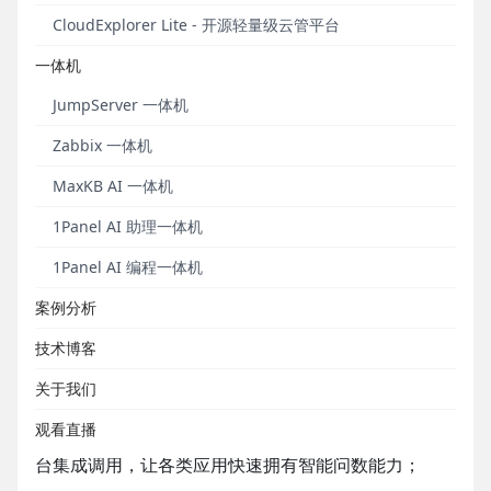
CloudExplorer Lite - 开源轻量级云管平台
一体机
JumpServer 一体机
Zabbix 一体机
MaxKB AI 一体机
1Panel AI 助理一体机
与同类的智能问数系统相比，SQLBot的核心优势包
1Panel AI 编程一体机
括：
案例分析
■ 开箱即用：
只需
配置大模型和数据源即可开启问数
操作，通过大模型和RAG技术的结合实现高质量的
技术博客
Text-to-SQL；
关于我们
■ 易于集成：
系统支持快速嵌入至第三方业务系统，
观看直播
也可以被n8n、MaxKB、Dify、Coze等AI应用开发平
台集成调用，让各类应用快速拥有智能问数能力；