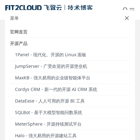
菜单
官网首页
DataEase官方出品丨SQLBot：基于
开源产品
大模型和RAG的智能问数系统
1Panel - 现代化、开源的 Linux 面板
发布于 2025年08月07日
JumpServer - 广受欢迎的开源堡垒机
2025年8月7日，DataEase开源项目组发布SQLBot开
MaxKB - 强大易用的企业级智能体平台
源项目（
github.com/dataease/SQLBot
）。SQLBot
是一款基于大语言模型（Large Language Model，
Cordys CRM - 新一代的开源 AI CRM 系统
LLM）和RAG（Retrieval Augmented Generation，
DataEase - 人人可用的开源 BI 工具
检索增强生成）的智能问数系统。借助SQLBot，用户
可以实现数据的即问即答，快速提炼获取所需的数据
SQLBot - 基于大模型智能问数系统
信息及可视化图表，并且支持进一步的智能数据分
MeterSphere - 开源持续测试平台
析。
Halo - 强大易用的开源建站工具