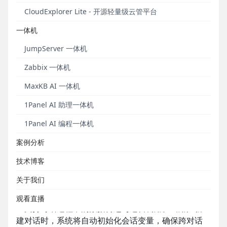
CloudExplorer Lite - 开源轻量级云管平台
X-Pack增强包方面
，在对话用户登录时，MaxKB新增
企业微信、钉钉、飞书等第三方平台扫码登录支持；
一体机
在系统资源管理中，新增支持系统管理员对系统内所
有工作空间的应用、知识库、工具、模型等资源进行
JumpServer 一体机
统一管理。
Zabbix 一体机
此外，MaxKB开源项目组还进行了超过20项功能更新
MaxKB AI 一体机
和问题修复。
1Panel AI 助理一体机
新增功能
1Panel AI 编程一体机
案例分析
■ 高级编排应用新增会话变量功能
技术博客
MaxKB v2.0.2版本的高级编排应用新增会话变量功
关于我们
能。用户在高级编排的 “基本信息” 节点中自定义会话
变量后，该变量将在当前对话的全流程持续生效，并
观看直播
且支持对话过程中的数据传递与逻辑调用。当用户新
建对话时，系统将自动初始化会话变量，确保跨对话