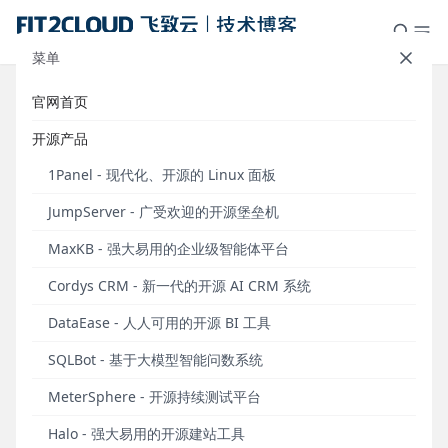
菜单
官网首页
高级编排应用新增会话变量，支持
开源产品
对话用户扫码登录，支持工作空间
1Panel - 现代化、开源的 Linux 面板
资源统一管理，MaxKB v2.0.2版本
JumpServer - 广受欢迎的开源堡垒机
发布
MaxKB - 强大易用的企业级智能体平台
发布于 2025年08月07日
Cordys CRM - 新一代的开源 AI CRM 系统
2025年8月7日，MaxKB开源企业级智能体平台正式发
布v2.0.2版本。
DataEase - 人人可用的开源 BI 工具
在MaxKB v2.0.2版本中，
SQLBot - 基于大模型智能问数系统
社区版方面
，高级编排应用
新增会话变量功能，适用于用户在多次对话中进行数
MeterSphere - 开源持续测试平台
据暂存、逻辑判断的场景，能够有效增强系统的逻辑
处理能力。
Halo - 强大易用的开源建站工具