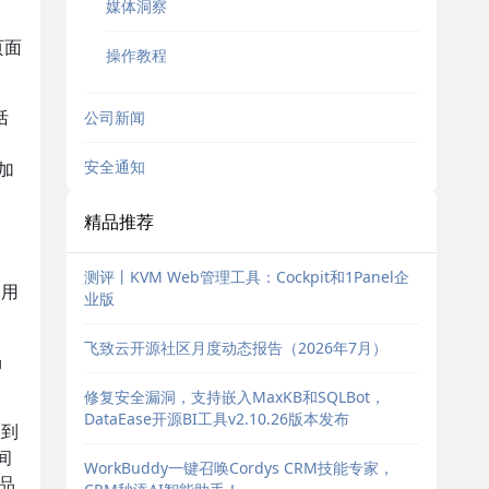
媒体洞察
页面
操作教程
括
公司新闻
安全通知
加
精品推荐
测评丨KVM Web管理工具：Cockpit和1Panel企
调用
业版
飞致云开源社区月度动态报告（2026年7月）
畅
修复安全漏洞，支持嵌入MaxKB和SQLBot，
DataEase开源BI工具v2.10.26版本发布
收到
间
WorkBuddy一键召唤Cordys CRM技能专家，
产品