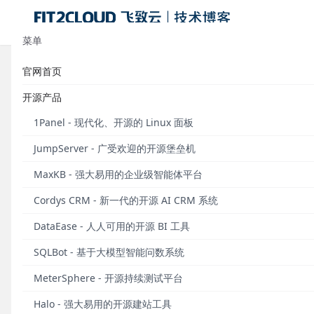
菜单
官网首页
三年时间打磨，MeterSphere v2
开源产品
发布于 2023年06月21日
1Panel - 现代化、开源的 Linux 面板
JumpServer - 广受欢迎的开源堡垒机
2023年5月，MeterSphere开源持续测试平台（
https
源项目自2020年2月写下第一行代码后发布的第三个L
MaxKB - 强大易用的企业级智能体平台
在软件行业，LTS（即Long Term Support
Cordys CRM - 新一代的开源 AI CRM 系统
长期维护的版本周期内不断地提升软件的可靠性。而对
DataEase - 人人可用的开源 BI 工具
代路径中，开源软件的提供者选择了一个节点去实现软
所验证并认可的。
SQLBot - 基于大模型智能问数系统
从2021年起，MeterSphere开源项目每年发布一
MeterSphere - 开源持续测试平台
性和产品的稳定性之间，MeterSphere开源项目组一直在
Halo - 强大易用的开源建站工具
本，我们将每两周发布一个小版本，固化大部分的功能