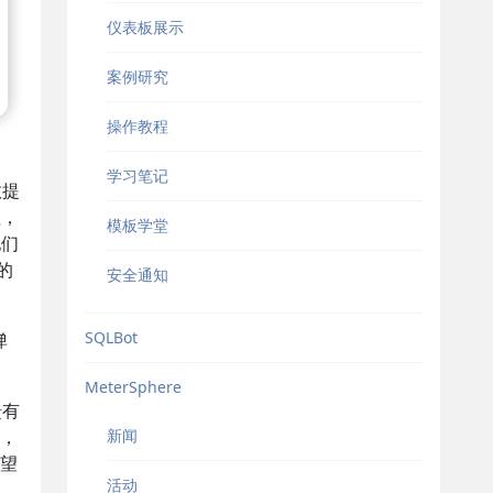
仪表板展示
案例研究
操作教程
学习笔记
效提
值，
模板学堂
他们
的
安全通知
SQLBot
弹
MeterSphere
馈有
新闻
，
望
活动