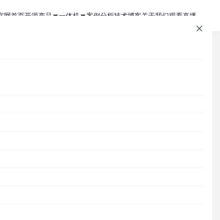
官网首页
开源产品
一体机
案例分析
技术博客
关于我们
观看直播
1Panel - 现代化、开源的 Linux 面板
JumpServer 一体机
JumpServer - 广受欢迎的开源堡垒机
Zabbix 一体机
MaxKB - 强大易用的企业级智能体平台
MaxKB AI 一体机
文章速查
Cordys CRM - 新一代的开源 AI CRM 系统
1Panel AI 助理一体机
Cordys
1Panel
JumpServer
MaxKB
DataEase
开
DataEase - 人人可用的开源 BI 工具
1Panel AI 编程一体机
SQLBot
MeterSphere
CloudExplorer
安全通知
SQLBot - 基于大模型智能问数系统
分类目录
一个
MeterSphere - 开源持续测试平台
迭
Cordys
Halo - 强大易用的开源建站工具
户
CloudExplorer Lite - 开源轻量级云管平台
Zabbix
富
S版
1Panel
。