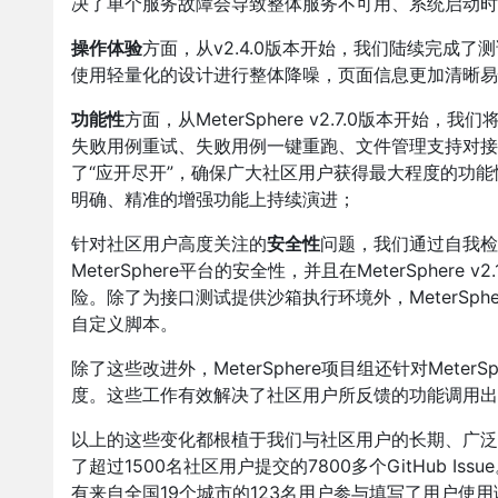
决了单个服务故障会导致整体服务不可用、系统启动
操作体验
方面，从v2.4.0版本开始，我们陆续完成
使用轻量化的设计进行整体降噪，页面信息更加清晰易
功能性
方面，从MeterSphere v2.7.0版本开始
失败用例重试、失败用例一键重跑、文件管理支持对接第三
了“应开尽开”，确保广大社区用户获得最大程度的功能性
明确、精准的增强功能上持续演进；
针对社区用户高度关注的
安全性
问题，我们通过自我检
MeterSphere平台的安全性，并且在MeterSphe
险。除了为接口测试提供沙箱执行环境外，MeterSp
自定义脚本。
除了这些改进外，MeterSphere项目组还针对Meter
度。这些工作有效解决了社区用户所反馈的功能调用出
以上的这些变化都根植于我们与社区用户的长期、广泛互动
了超过1500名社区用户提交的7800多个GitHub Issue
有来自全国19个城市的123名用户参与填写了用户使用调