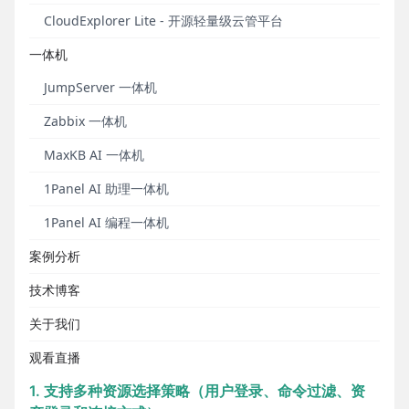
容，进一步提升系统的安全性保障。同时，支持通过
CloudExplorer Lite - 开源轻量级云管平台
资产授权规则控制文件的删除动作，并且支持将所有
用户一键加入用户组。
一体机
资产登录
方面，新版本支持对用户登录IP和登录时段进
JumpServer 一体机
行控制，单用户可以同时打开连接多个Web资产。
远
Zabbix 一体机
程应用
方面，通过Chrome远程应用连接资产时，支持
隐藏地址栏信息，并且支持DBeaver远程应用通过网
MaxKB AI 一体机
关连接数据库资产。另外，
作业中心
支持配置命令黑
1Panel AI 助理一体机
名单列表，有效规避输入危险命令、错误命令等情
况。
1Panel AI 编程一体机
X-Pack增强包
方面，新版JumpServer支持控制用户
案例分析
连接资产的方式，并支持自定义短信认证服务，支持
技术博客
用户对接自己的短信平台。
关于我们
新增功能
观看直播
1. 支持多种资源选择策略（用户登录、命令过滤、资