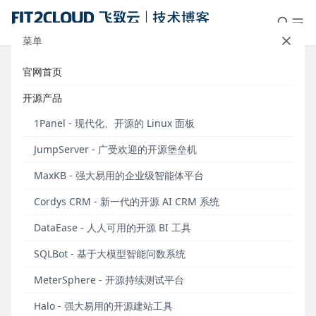
菜单
官网首页
场景化解决方案｜JumpServer堡垒
开源产品
机助力电商跨境出海
1Panel - 现代化、开源的 Linux 面板
发布于 2024年03月13日
JumpServer - 广受欢迎的开源堡垒机
随着经济全球化和信息技术的快速发展，中国企业纷
MaxKB - 强大易用的企业级智能体平台
纷凭借自身的优势投身国际舞台，同时国家政策的支
Cordys CRM - 新一代的开源 AI CRM 系统
持也让跨境电商得到了快速的发展。跨境电商是指在
全球范围内进行商品交易和商业活动的电子商务模
DataEase - 人人可用的开源 BI 工具
式。与传统的电商平台相比，跨境电商不受地域限
SQLBot - 基于大模型智能问数系统
制，可以突破国界，实现商品的跨国销售和跨境交
易，正在成为国际贸易的新模式。
MeterSphere - 开源持续测试平台
中国商务部最近发布的数据显示，2023年中国跨境电
Halo - 强大易用的开源建站工具