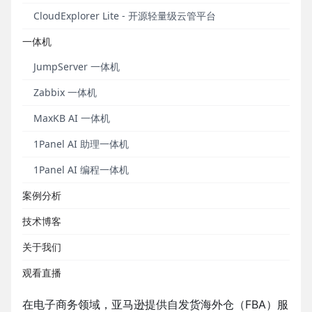
商进出口2.38万亿元，同比增长15.6%。其中，出口
CloudExplorer Lite - 开源轻量级云管平台
1.83万亿元，同比增长19.6%，这一数据也揭示了中国
外贸新业态的蓬勃发展。
一体机
JumpServer 一体机
Zabbix 一体机
MaxKB AI 一体机
1Panel AI 助理一体机
1Panel AI 编程一体机
案例分析
技术博客
亚马逊（Amazon）是一家总部位于美国西雅图的全球
性科技企业。该公司是全球最大的互联网线上零售商
关于我们
之一，同时也是全球最大的云计算公司、全球第二大
观看直播
互联网公司，以及著名的AI和大数据公司。
在电子商务领域，亚马逊提供自发货海外仓（FBA）服