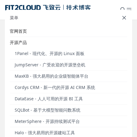
菜单
官网首页
《持续测试白皮书》v2.0版本正式开
开源产品
放下载！
1Panel - 现代化、开源的 Linux 面板
发布于 2023年09月26日
JumpServer - 广受欢迎的开源堡垒机
2023年9月26日，
由“软件质量报道”公众号和
MaxKB - 强大易用的企业级智能体平台
MeterSphere开源社区共同撰写并升级更新的《持续
测试白皮书》v2.0版本正式面向用户开放下载。
这是
Cordys CRM - 新一代的开源 AI CRM 系统
继2021年1月双方联合撰写《持续测试白皮书》v1.0版
DataEase - 人人可用的开源 BI 工具
本之后所发布的首个升级版本。
SQLBot - 基于大模型智能问数系统
《持续测试白皮书》v1.0版本自发布后得到了软件测试
群体的广泛关注和喜爱。在2021年1月上线至2023年9
MeterSphere - 开源持续测试平台
月15日，有超过6000位的读者下载了该版本白皮书电
Halo - 强大易用的开源建站工具
子版，另外有超过6000本的《持续测试白皮书》v1.0