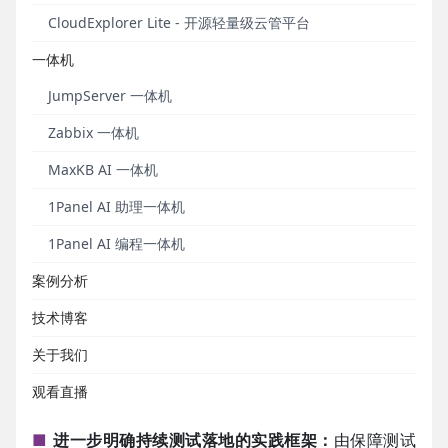
版本纸质版通过开源社区交流、行业会议、线上活动
CloudExplorer Lite - 开源轻量级云管平台
申领等方式送达软件研发及测试人员手中。
一体机
在过去的两年多时间，软件测试相关的技术、产品与
JumpServer 一体机
应用不断演进，越来越多的读者反馈希望编写者能够
对《持续测试白皮书》进行升级，深入诠释“持续测
Zabbix 一体机
试”的内涵，升级并且细化持续测试落地的实践框架，
MaxKB AI 一体机
增加持续测试的行业应用案例。为此，“软件质量报
道”公众号和MeterSphere开源社区于2023年3月联合
1Panel AI 助理一体机
启动《持续测试白皮书》的内容升级工作。整个内容
1Panel AI 编程一体机
升级和修订工作耗时六个月。
案例分析
相比v1.0版本，《持续测试白皮书》v2.0版本主要的内
容升级包括：
技术博客
■
增加持续测试的内涵解读：
持续测试是敏捷文化的
关于我们
体现；持续测试是测试全方位的有机融合与发展；持
观看直播
续测试是全流程测试的新形态。
■
进一步明确持续测试落地的实践框架：
由保障测试