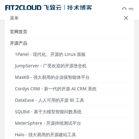
菜单
官网首页
社区分享｜云智天下的自动化测试
开源产品
落地与演进
1Panel - 现代化、开源的 Linux 面板
发布于 2022年11月14日
JumpServer - 广受欢迎的开源堡垒机
编者注：在2022年10月22日举办的“2022
MaxKB - 强大易用的企业级智能体平台
MeterSphere开源持续测试平台城市遇见· 成都站”活
动中，云智天下研发经理江泽东分享了题为《云智天
Cordys CRM - 新一代的开源 AI CRM 系统
下自动化测试落地与演进》的主题演讲。以下内容根
DataEase - 人人可用的开源 BI 工具
据本次演讲整理而成。
SQLBot - 基于大模型智能问数系统
成都云智天下科技股份有限公司（以下简称为云智天
下）成立于2014年， 是一家基于云网融合技术提供智
MeterSphere - 开源持续测试平台
慧场景运营整体解决方案的互联网高新技术企业。公
Halo - 强大易用的开源建站工具
司主要在智慧城镇运营服务、智慧宽带服务及数据中