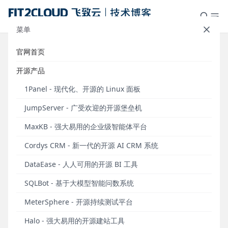
菜单
官网首页
仪表板展示 | X-lab开放实验室
开源产品
GitHub开源项目洞察大屏
1Panel - 现代化、开源的 Linux 面板
发布于 2023年04月26日
JumpServer - 广受欢迎的开源堡垒机
MaxKB - 强大易用的企业级智能体平台
背景介绍
Cordys CRM - 新一代的开源 AI CRM 系统
X-lab开放实验室是一个开源软件产业开放式创新的共
DataEase - 人人可用的开源 BI 工具
同体，由来自国内外著名高校、创业公司、部分互联
网与IT企业的专家学者与工程师所构成，目前已在包括
SQLBot - 基于大模型智能问数系统
开源治理标准制定、开源社区行为度量与分析、开源
MeterSphere - 开源持续测试平台
社区流程自动化、开源全域数据治理与洞察等方面做
出了较有影响力的工作。
Halo - 强大易用的开源建站工具