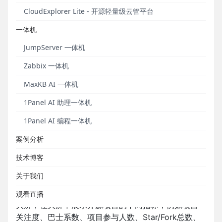
OpenLeaderBoard是X-lab开放实验室旗下的开源项
CloudExplorer Lite - 开源轻量级云管平台
目，它是一个全球开源领导力排行榜，基于一套科
一体机
学、公正、透明的方法生成全球开源项目、开源企
业、开源贡献者的排行榜单。OpenLeaderBoard对
JumpServer 一体机
GitHub上的企业、项目以及开发者进行了活跃度和影
Zabbix 一体机
响力的排名。
MaxKB AI 一体机
OpenDigger则是X-lab实验室主导的开源生态数据分
析核心项目，负责与开源测量学相关的一切数据、指
1Panel AI 助理一体机
标、模型、算法等落库与实现。作为一个具有共识性
1Panel AI 编程一体机
的实施标准工具集，当前OpenDigger项目已经在木兰
社区下面进行孵化与培养，并服务于包括木兰社区、
案例分析
开放原子基金会、互联网企业、COSS 企业、投资机
技术博客
构、媒体等不同的组织。
关于我们
X-lab开放实验室需要对全球开源项目的相关数据指标
进行多维度的展示，因此希望制作一个开源项目洞察
观看直播
大屏，在大屏中展示开源项目的不同指标，例如项目
关注度、巴士系数、项目参与人数、Star/Fork总数、