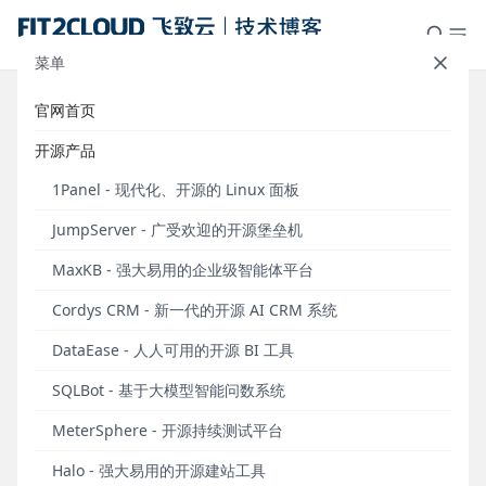
菜单
官网首页
如果有个DevOps能力坐标系，你的
开源产品
团队会处在什么坐标？
1Panel - 现代化、开源的 Linux 面板
发布于 2016年02月06日
JumpServer - 广受欢迎的开源堡垒机
作者： 徐桂林
MaxKB - 强大易用的企业级智能体平台
大概两个月之前，我曾经写过一篇关于DevOps如何在
Cordys CRM - 新一代的开源 AI CRM 系统
团队落地的文章《
火热的DevOps如何在你的团队落
地
》。在这篇文章中提到DevOps落地的抓手是持续
DataEase - 人人可用的开源 BI 工具
交付，并提供了一组衡量团队应用交付能力的指标。
SQLBot - 基于大模型智能问数系统
今天，这篇文章则沿着这个路径继续深入讨论，希望
能够给团队领导者在落实DevOps实践时提供一个参照
MeterSphere - 开源持续测试平台
坐标系，对大家定位问题，明确方向有一丁点帮助。
Halo - 强大易用的开源建站工具