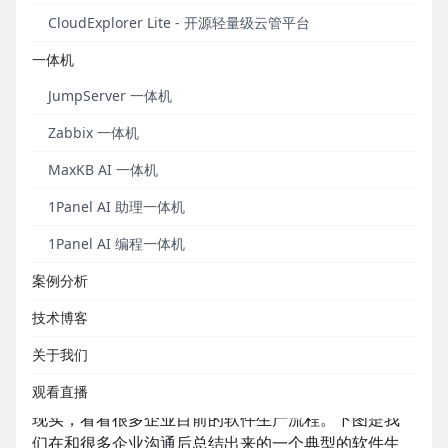
为什么要尝试DevOps？
CloudExplorer Lite - 开源轻量级云管平台
或许你希望了解团队为什么需要尝试DevOps实践，或
一体机
者DevOps实践能够给团队及企业带来什么样的投入产
JumpServer 一体机
出。由于这篇文章的主题不是讨论尝试DevOps的必要
性，所以这里就不再展开叙述，而只引用Puppet Labs
Zabbix 一体机
2014 DevOps调查报告的部分调查结果做一佐证。如
MaxKB AI 一体机
果希望更深入了解这个主题，建议全面阅读这份调查
报告。
1Panel AI 助理一体机
1Panel AI 编程一体机
Puppet Labs 2014 DevOps用具体调查数据揭示了组织
- 拥有强IT服务绩效的企业通常会双倍超过其市场及盈利目标；

案例分析
技术博客
回到我们的现状
关于我们
观看直播
在探讨如何定位团队DevOps实践能力前，让我们回到
现实，看看很多企业目前的软件生产流程。下图是我
们在和很多企业沟通后总结出来的一个典型的软件生