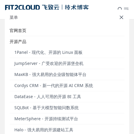
菜单
官网首页
社区分享｜MeterSphere在微服务
开源产品
架构中的自动化测试应用
1Panel - 现代化、开源的 Linux 面板
发布于 2022年09月06日
JumpServer - 广受欢迎的开源堡垒机
编者注：在2022年8月13日举办的“2022
MaxKB - 强大易用的企业级智能体平台
MeterSphere开源持续测试平台城市遇见· 深圳站”活
动中，深圳思为科技有限公司测试经理雷华清分享了
Cordys CRM - 新一代的开源 AI CRM 系统
题为《MeterSphere在微服务架构中的自动化测试应
DataEase - 人人可用的开源 BI 工具
用》的主题演讲。以下内容根据本次演讲整理而成。
SQLBot - 基于大模型智能问数系统
深圳思为科技有限公司（以下简称为思为科技）成立
于2011年，总部位于深圳，是一家致力于用领先技术
MeterSphere - 开源持续测试平台
驱动房地产营销数字化升级的SaaS服务商。思为科技
Halo - 强大易用的开源建站工具
面向开发商提供以数字内容工业化制作、营销流程一