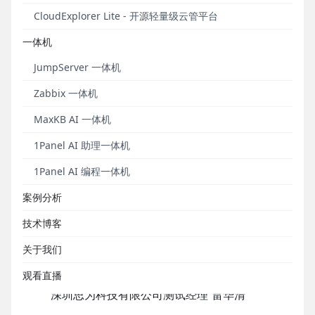
体化打通、客户资产沉淀及运营为核心的全场景营销
CloudExplorer Lite - 开源轻量级云管平台
解决方案，通过实现楼盘数字化、场景线上化、数据
一体机
资产化、营销自动化，助力开发商打造线上线下一
体、前后端打通的房地产数字化营销闭环。
JumpServer 一体机
目前，思为科技已经在全球30多个城市设立分公司和
Zabbix 一体机
办事处，为500个以上的开发商提供服务，其中百强开
MaxKB AI 一体机
发商覆盖率超80%。
1Panel AI 助理一体机
1Panel AI 编程一体机
案例分析
技术博客
关于我们
观看直播
深圳思为科技有限公司测试经理 雷华清