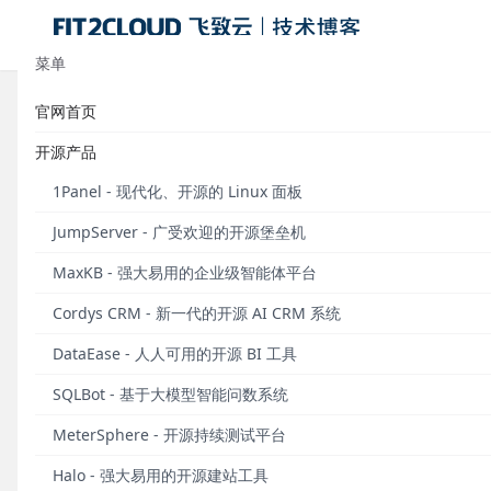
菜单
官网首页
问答精选｜MeterSphere开源持
开源产品
发布于 2021年04月28日
1Panel - 现代化、开源的 Linux 面板
3月25日，MeterSphere开源持续测试平台正式发布
JumpServer - 广受欢迎的开源堡垒机
◼︎ 测试用例支持思维导图编辑模式
MaxKB - 强大易用的企业级智能体平台
◼︎ 接口测试支持导入JMX文件
Cordys CRM - 新一代的开源 AI CRM 系统
◼︎ 性能测试支持自由组合场景
DataEase - 人人可用的开源 BI 工具
SQLBot - 基于大模型智能问数系统
◼︎ 增加报表统计功能（X-Pack）
MeterSphere - 开源持续测试平台
MeterSphere产品总监王振为您演示本版本的主要内
Halo - 强大易用的开源建站工具