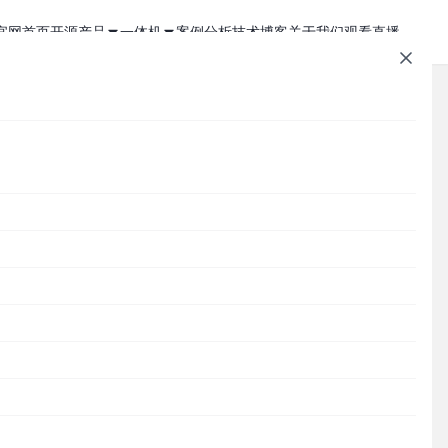
官网首页
开源产品
一体机
案例分析
技术博客
关于我们
观看直播
1Panel - 现代化、开源的 Linux 面板
JumpServer 一体机
JumpServer - 广受欢迎的开源堡垒机
Zabbix 一体机
MaxKB - 强大易用的企业级智能体平台
MaxKB AI 一体机
文章速查
Cordys CRM - 新一代的开源 AI CRM 系统
1Panel AI 助理一体机
新：
Cordys
1Panel
JumpServer
MaxKB
DataEase
DataEase - 人人可用的开源 BI 工具
1Panel AI 编程一体机
SQLBot
MeterSphere
CloudExplorer
安全通知
SQLBot - 基于大模型智能问数系统
分类目录
MeterSphere - 开源持续测试平台
Cordys
Halo - 强大易用的开源建站工具
CloudExplorer Lite - 开源轻量级云管平台
Zabbix
1Panel