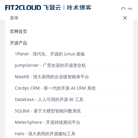
菜单
官网首页
万华化学全球数据中心依托云管平
开源产品
台实现服务管理模式创新
1Panel - 现代化、开源的 Linux 面板
发布于 2020年12月17日
JumpServer - 广受欢迎的开源堡垒机
编者注：2020年9月，万华化学云服务平台项目
MaxKB - 强大易用的企业级智能体平台
在“2020 IDC中国数字化转型”奖项评选中脱颖而出，
荣膺“2020 IDC中国制造行业技术应用场景创新奖”奖
Cordys CRM - 新一代的开源 AI CRM 系统
项。
DataEase - 人人可用的开源 BI 工具
万华化学集团股份有限公司（以下简称为万华化学）
SQLBot - 基于大模型智能问数系统
是一家全球化运营的化工新材料公司。依托不断创新
的核心技术、产业化装置，以及高效的运营模式，为
MeterSphere - 开源持续测试平台
全球用户提供更具竞争力的产品及解决方案。
Halo - 强大易用的开源建站工具