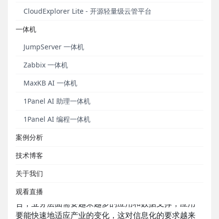
目前，万华化学在全球范围内拥有员工近15000人，在
CloudExplorer Lite - 开源轻量级云管平台
国内外多地设有研发中心和生产基地，在欧洲、美
国、日本等十余个国家设有公司和办事处。以“化学，
一体机
让生活更美好！”为使命，万华化学正在持续引领化工
JumpServer 一体机
新材料领域发展。
Zabbix 一体机
作为一家全球化、多元化的集团公司，信息化建设始
终伴随万华化学的成长和发展，持续为其业务创新提
MaxKB AI 一体机
供信息资源保障。面对内部业务不断增长、外部需求
1Panel AI 助理一体机
不断扩张的发展局面，由应用支撑业务发展背景下的
信息资源供需矛盾初现端倪。万华化学急需一种新的
1Panel AI 编程一体机
供需管理模式，在加速资源供给同时满足企业的安全
案例分析
管理要求，为企业IT提供高效、便捷、清晰的资源服务
管理路径。
技术博客
挑战：企业全球化快速发展下的信息化供应链保障
关于我们
观看直播
随着万华化学产业链的国际化布局和产业生态链融
合，业务层面需要越来越多的应用和数据支撑，应用
要能快速地适应产业的变化，这对信息化的要求越来