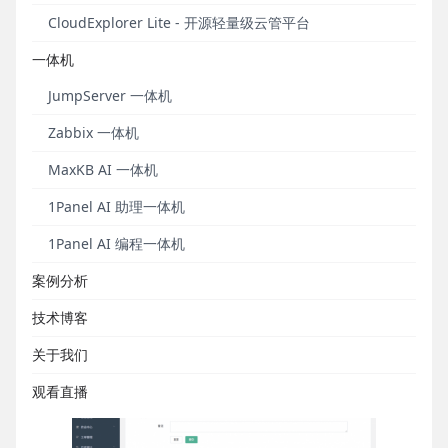
作权限的单独控制，在创建、更新资产授权规则时，
CloudExplorer Lite - 开源轻量级云管平台
管理员可以对RDP/VNC会话（包含RDP/VNC协议的
资产）中涉及的复制/粘贴、上传/下载等操作权限进行
一体机
选择性单独授权，以满足不同运维人员对资产权限粒
度的需求。同时，在该版本中系统用户（SSH/RDP协
JumpServer 一体机
议）分别支持了自定义家目录和用户附属组功能。
Zabbix 一体机
新增功能
MaxKB AI 一体机
1Panel AI 助理一体机
■ 支持Kubernetes集群运维审计
1Panel AI 编程一体机
在JumpServer v2.2.0版本中，应用管理模块支持
Kubernetes集群运维审计，用户可以连接到
案例分析
Kubernetes集群，进行集群运维操作。
技术博客
关于我们
观看直播