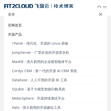
菜单
官网首页
支持Kubernetes集群运维审计，
开源产品
JumpServer v2.2.0发布丨Release
1Panel - 现代化、开源的 Linux 面板
Notes
JumpServer - 广受欢迎的开源堡垒机
发布于 2020年08月24日
MaxKB - 强大易用的企业级智能体平台
8月24日，JumpServer开源堡垒机正式发布v2.2.0版
Cordys CRM - 新一代的开源 AI CRM 系统
本。在该版本中，新增了
支持Kubernetes集群运维审
计功能，用户可以连接到Kubernetes集群，进行集群
DataEase - 人人可用的开源 BI 工具
管理操作
。
SQLBot - 基于大模型智能问数系统
JumpServer v2.2.0版本的工单管理功能新增支持申请
MeterSphere - 开源持续测试平台
资产授权，用户可以通过提交申请资产授权工单，对
所需操作的资产进行主动申请。该版本还新增资产操
Halo - 强大易用的开源建站工具