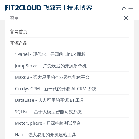
菜单
官网首页
1Panel AI网关：企业级AI流量调度
开源产品
中枢
1Panel - 现代化、开源的 Linux 面板
发布于 2026年06月02日
JumpServer - 广受欢迎的开源堡垒机
企业用户加速AI应用落地进程，在创造业务价值的同时
MaxKB - 强大易用的企业级智能体平台
也伴生出现了模型使用混乱、成本失控、数据泄露等
问题。2026年5月28日发布的1Panel企业版提供了
“AI
Cordys CRM - 新一代的开源 AI CRM 系统
网关”
功能。作为企业级AI流量的调度中枢，1Panel AI
DataEase - 人人可用的开源 BI 工具
网关能够帮助企业用户合理、安全地运营AI流量，让企
业的AI落地之旅更加安全、可控和高效。
SQLBot - 基于大模型智能问数系统
1Panel AI网关为企业内部AI应用和模型调用提供统一
MeterSphere - 开源持续测试平台
的接入入口，向用户交付模型代理、席位管理、用量
Halo - 强大易用的开源建站工具
统计与内容合规四大核心能力。用户可以通过1Panel