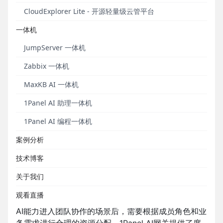
AI网关统一接入各大主流模型，精细化管控团队权限与
CloudExplorer Lite - 开源轻量级云管平台
成本，全方位保障数据安全性。
一体机
■ 模型代理：统一管理模型接入
JumpServer 一体机
随着企业内部AI应用的不断增加，模型账号、接口地址
Zabbix 一体机
和调用配置不断增多，也越来越分散，管理难度持续
增加。1Panel AI网关提供模型代理功能，帮助企业统
MaxKB AI 一体机
一管理模型接入，让不同应用可以通过统一入口调用
1Panel AI 助理一体机
模型服务。通过集中维护模型访问配置，企业可以减
少重复配置和分散维护带来的管理成本，也能让后续
1Panel AI 编程一体机
的模型调整、应用接入和问题排查更加清晰和顺畅。
案例分析
技术博客
▲图1 1Panel AI网关模型代理界面
关于我们
■ 席位管理：灵活分配成员权限
观看直播
AI能力进入团队协作的场景后，需要根据成员角色和业