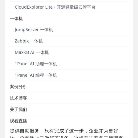
为国内领先的多云管理厂商，FIT2CLOUD飞致云
CloudExplorer Lite - 开源轻量级云管平台
在全面拥抱开源模式之后，能否跳出传统企业级
一体机
软件厂商的宿命？
JumpServer 一体机
随着企业上云进程进入深水期，多云并存已经成为企
业IT基础设施的普遍现状。据RightScale发布的
Zabbix 一体机
《2019年度云市场调查报告》显示，84%的大型企
MaxKB AI 一体机
业、61%的中小型企业已经采用多云策略，更有69%的
企业已经采用混合云方案。
1Panel AI 助理一体机
多云趋势的背后有多重原因，既包括大型企业在创新
1Panel AI 编程一体机
需求的推动下，对公有云的敏捷资源获取能力、私有
案例分析
云的数据隐私性的双重考量，也包括漫长的企业IT建设
周期带来的资源复杂性，以及通过多个公有云实现容
技术博客
灾备份的需求等。
关于我们
多云已经成为大势所趋的背景下，企业迫切需要实现
观看直播
异构IT资源的统一纳管、运维，并在此基础上为IT部门
提供自助服务。只有完成了这一步，企业才为更好