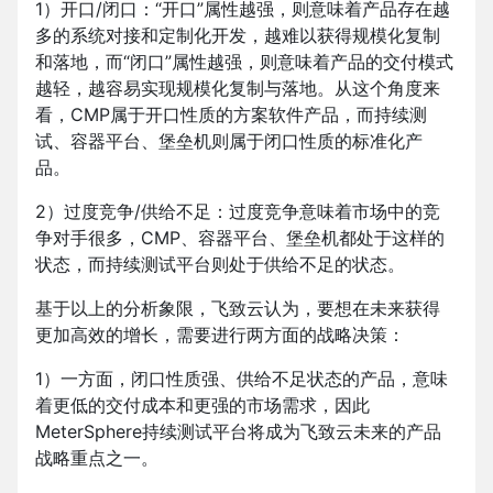
1）开口/闭口：“开口”属性越强，则意味着产品存在越
多的系统对接和定制化开发，越难以获得规模化复制
和落地，而“闭口”属性越强，则意味着产品的交付模式
越轻，越容易实现规模化复制与落地。从这个角度来
看，CMP属于开口性质的方案软件产品，而持续测
试、容器平台、堡垒机则属于闭口性质的标准化产
品。
2）过度竞争/供给不足：过度竞争意味着市场中的竞
争对手很多，CMP、容器平台、堡垒机都处于这样的
状态，而持续测试平台则处于供给不足的状态。
基于以上的分析象限，飞致云认为，要想在未来获得
更加高效的增长，需要进行两方面的战略决策：
1）一方面，闭口性质强、供给不足状态的产品，意味
着更低的交付成本和更强的市场需求，因此
MeterSphere持续测试平台将成为飞致云未来的产品
战略重点之一。