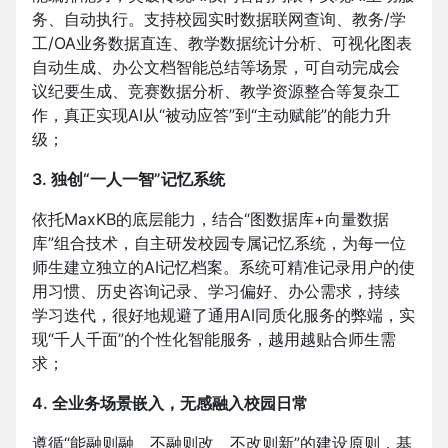
务、自动执行。支持校园实时数据联网查询、教务/学
工/OA业务数据直连、教学数据统计分析、可视化图表
自动生成、办公文档智能总结等场景，可自动完成会
议纪要生成、竞赛数据分析、教学资源整合等复杂工
作，真正实现AI从“被动应答”到“主动赋能”的能力升
级；
3. 独创“一人一智”记忆系统
依托MaxKB的底层能力，结合“图数据库+向量数据
库”组合技术，自主研发校园专属记忆系统，为每一位
师生建立独立的AI记忆档案。系统可精准记录用户的使
用习惯、历史咨询记录、学习偏好、办公需求，持续
学习迭代，很好地规避了通用AI同质化服务的弊端，实
现“千人千面”的个性化智能服务，越用越贴合师生需
求；
4. 全业务场景嵌入，无感融入校园日常
遵循“能融则融、不融则改、不改则新”的建设原则，基