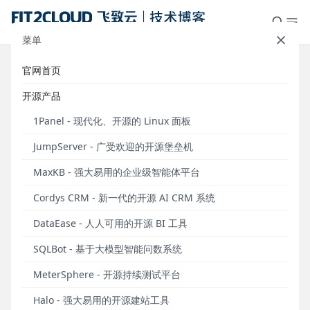
菜单
官网首页
案例研究｜河南医药健康技师学
开源产品
院“药院小智”校园AI助手落地实践
1Panel - 现代化、开源的 Linux 面板
发布于 2026年06月10日
JumpServer - 广受欢迎的开源堡垒机
河南医药健康技师学院（以下简称为学院）是聚焦医
MaxKB - 强大易用的企业级智能体平台
药健康领域的公办技师院校，深耕医药人才培养、职
业技能实训、校企协同育人等核心业务。随着职业教
Cordys CRM - 新一代的开源 AI CRM 系统
育数字化转型的加速，学院持续推进数智化校园建
DataEase - 人人可用的开源 BI 工具
设，致力于通过人工智能、大数据等前沿技术重构教
学服务、师生办公、校园管理模式，打造智能化、轻
SQLBot - 基于大模型智能问数系统
量化、人性化的数字校园新生态。
MeterSphere - 开源持续测试平台
为了破解传统校园服务响应慢、知识零散、场景割
Halo - 强大易用的开源建站工具
裂、运维成本高等痛点，学院信息中心自主打造了专