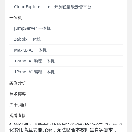
属校园AI助手——
“药院小智”
， 实现了AI技术从“概念
CloudExplorer Lite - 开源轻量级云管平台
落地”到“场景深耕”的跨越式应用，全面赋能师生服
一体机
务、教学科研、行政办公全场景升级。
JumpServer 一体机
“药院小智”依托飞致云旗下的MaxKB开源智能体平台
构建，结合本地私有大模型、自研记忆系统，与校园
Zabbix 一体机
业务系统深度集成。2025 年6月，“药院小智”项目荣
MaxKB AI 一体机
获河南省提升全民数字素养与技能典型案例。
1Panel AI 助理一体机
一、传统校园服务模式的痛点
1Panel AI 编程一体机
在AI技术高速迭代、教育数字化深度落地的背景下，学
院数智化建设团队在技术选型、项目收益、场景落地
案例分析
等方面面临诸多挑战。
技术博客
在
技术选型
方面，通用的AI工具还无法适配职业院校医
关于我们
药专业特色场景，传统校园系统功能固化、迭代滞
观看直播
后，学院原有的数字化平台缺乏自主AI改造能力；
投入
产出
方面，市面上商用校园AI系统的投入成本高、定制
化费用高且功能冗余，无法贴合本校师生真实需求，