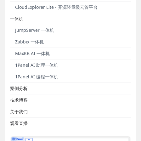
源项目，1Panel可以为DataEase的安装提供良好的支
CloudExplorer Lite - 开源轻量级云管平台
持，降低了用户在线安装过程的操作难度，简化了安
一体机
装流程，让用户能够快速安装并使用DataEase。
JumpServer 一体机
安装步骤
Zabbix 一体机
MaxKB AI 一体机
1. 安装1Panel
1Panel AI 助理一体机
关于1Panel的安装部署与基础功能介绍，请参考
1Panel官方文档
1Panel AI 编程一体机
（
https://1panel.cn/docs/installation/online_install
案例分析
ation/
）。
技术博客
在完成1Panel的安装部署，并对1Panel的基础功能有
了一定了解后，将安装完成界面显示的入口网址复制
关于我们
到浏览器打开。进入网址后看到如下1Panel操作界
观看直播
面，则表示1Panel已经安装成功。