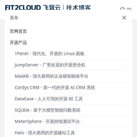
菜单
官网首页
操作教程｜通过1Panel开源Linux面
开源产品
板快速安装DataEase
1Panel - 现代化、开源的 Linux 面板
发布于 2023年08月23日
JumpServer - 广受欢迎的开源堡垒机
DataEase开源数据可视化分析工具（
dataease.io
）的
MaxKB - 强大易用的企业级智能体平台
在线安装是通过在服务器命令行执行Linux命令来进行
的。但是在实际的安装部署过程中，很多数据分析师
Cordys CRM - 新一代的开源 AI CRM 系统
或者业务人员经常会因为不熟悉Linux操作系统及命令
DataEase - 人人可用的开源 BI 工具
行操作方式，在安装DataEase的过程中遇到一些障
碍。
SQLBot - 基于大模型智能问数系统
针对这种情况，用户可以选择通过1Panel开源Linux服
MeterSphere - 开源持续测试平台
务器运维管理面板（
1panel.cn
）来安装DataEase。
Halo - 强大易用的开源建站工具
DataEase和1Panel都是FIT2CLOUD飞致云旗下的开