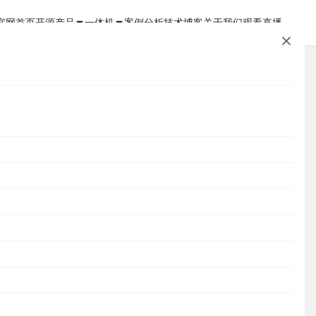
官网首页
开源产品
一体机
案例分析
技术博客
关于我们
观看直播
1Panel - 现代化、开源的 Linux 面板
JumpServer 一体机
JumpServer - 广受欢迎的开源堡垒机
Zabbix 一体机
MaxKB - 强大易用的企业级智能体平台
MaxKB AI 一体机
文章速查
Cordys CRM - 新一代的开源 AI CRM 系统
1Panel AI 助理一体机
Cordys
1Panel
JumpServer
MaxKB
DataEase
洞为
DataEase - 人人可用的开源 BI 工具
1Panel AI 编程一体机
SQLBot
MeterSphere
CloudExplorer
安全通知
SQLBot - 基于大模型智能问数系统
分类目录
MeterSphere - 开源持续测试平台
现的
Cordys
Halo - 强大易用的开源建站工具
CloudExplorer Lite - 开源轻量级云管平台
Zabbix
1Panel
漏