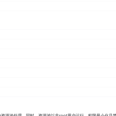
CVE-2023-32699，漏洞详情请查看：
ecurity/advisories/GHSA-qffq-8gf8-mhq7
口测试和性能测试自定义代码片段中存在的安全隐患，本次修复的方
由资源池处理。同时，资源池以非root用户运行，权限最小化且