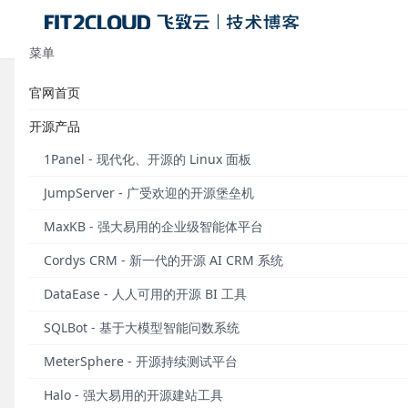
菜单
官网首页
重要通知丨MeterSphere漏洞通知及
开源产品
发布于 2023年05月26日
1Panel - 现代化、开源的 Linux 面板
JumpServer - 广受欢迎的开源堡垒机
2023年3月16日，来自C3sec安全团队的ghostaa
系统命令
reverse-shell
可以在自定义代码片段函数中执行
MaxKB - 强大易用的企业级智能体平台
■
https://github.com/metersphere/metersphere/
Cordys CRM - 新一代的开源 AI CRM 系统
2023年4月12日，来自中科院计算所程序分析团队的专家
DataEase - 人人可用的开源 BI 工具
漏洞为权限管理存在IDOR漏洞，漏洞编号为CVE-202
SQLBot - 基于大模型智能问数系统
■
https://github.com/metersphere/metersphere/s
MeterSphere - 开源持续测试平台
2023年5月16日，来自山东大学网络空间安全学院（研
Halo - 强大易用的开源建站工具