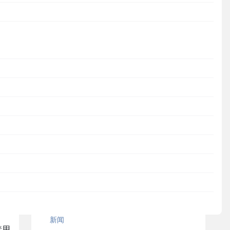
JumpServer
新闻
活动
观点
案例研究
操作教程
安全通知
MaxKB
案
DataEase
新闻
禁用