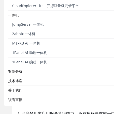
洞，此次发现的漏洞为认证校验存在DoS漏洞，漏洞编号为
CloudExplorer Lite - 开源轻量级云管平台
■
https://github.com/metersphere/metersphere/s
一体机
以上漏洞影响版本为：
JumpServer 一体机
MeterSphere v2.9.1及之前的v2版本
Zabbix 一体机
MeterSphere v1.20.22 LTS及之前的v1版本
MaxKB AI 一体机
安全版本为：
1Panel AI 助理一体机
MeterSphere v2版本>=
v2.10.0 LTS版本
1Panel AI 编程一体机
MeterSphere v1版本>=
v1.20.23 LTS版本
案例分析
技术博客
修复方案
关于我们
升级MeterSphere版本至上述安全版本。针对接
观看直播
为：
1. 彻底禁用主应用服务执行能力，所有执行请求统一