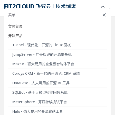
菜单
官网首页
直播预告｜JumpServer开源堡垒机
开源产品
v3.0预发布恳谈会
1Panel - 现代化、开源的 Linux 面板
发布于 2023年01月16日
JumpServer - 广受欢迎的开源堡垒机
2023年，是JumpServer开源堡垒机项目推出的第九
MaxKB - 强大易用的企业级智能体平台
年。自2020年6月发布V2版本至今，JumpServer项
目持续投入，坚持每月发布新版本，在V2的大版本内
Cordys CRM - 新一代的开源 AI CRM 系统
累计迭代了28个版本。
DataEase - 人人可用的开源 BI 工具
过去的两年间，JumpServer研发团队用心聆听来自社
SQLBot - 基于大模型智能问数系统
区的声音，收集到了不同规模企业用户关于
JumpServer V2版本的使用反馈。社区用户反映
MeterSphere - 开源持续测试平台
JumpServer在构建账号体系、资产平台等方面存在一
Halo - 强大易用的开源建站工具
定不足，而JumpServer研发团队在功能迭代的过程中