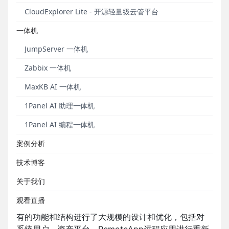
也发现了一些产品设计不合理的地方。
CloudExplorer Lite - 开源轻量级云管平台
“用心做好一款堡垒机”是JumpServer项目的长期追
一体机
求。
基于社区用户的反馈和项目自我演进与蜕变的需
JumpServer 一体机
要，在JumpServer开源项目创立的第九年，我们预计
在2023年2月正式发布JumpServer开源堡垒机v3.0
Zabbix 一体机
版本
，旨在为广大企业用户带来更加卓越的运维安全
MaxKB AI 一体机
管理体验。
1Panel AI 助理一体机
从代际上看，JumpServer v3.0将是JumpServer的第
三代产品。
在过去的几个月里，JumpServer研发团队
1Panel AI 编程一体机
在原有的产品设计上进行了结构化的调整，重构底层
案例分析
技术架构，通过改变管理模型等方式来兼顾不同规模
和类型用户的实际使用场景。堡垒机作为一款企业IT部
技术博客
门高频使用的工具软件，用户的使用体验也至关重
关于我们
要。
观看直播
因此，在第三代JumpServer开源堡垒机中，我们对原
有的功能和结构进行了大规模的设计和优化，包括对