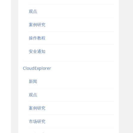
观点
案例研究
操作教程
安全通知
CloudExplorer
新闻
观点
案例研究
市场研究