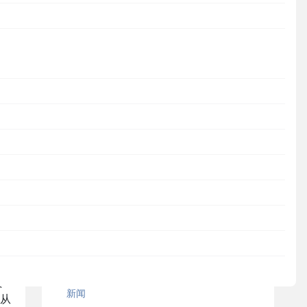
JumpServer
户
新闻
云
英
活动
观点
员
会
案例研究
操作教程
括
安全通知
平
MaxKB
DataEase
其
公
新闻
，从