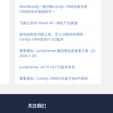
WorkBuddy一键召唤Cordys CRM技能专家，
CRM秒添AI智能助手！
飞致云发布1Panel AI一体机产品家族
移动端审批功能上线，导入功能持续增强，
Cordys CRM发布v1.8.0版本
重要通知丨JumpServer漏洞通知及修复方案（JS-
2026.7.29）
JumpServer v4.10.18 LTS版本发布
重要通知丨Cordys CRM社区版开放API调用
关注我们