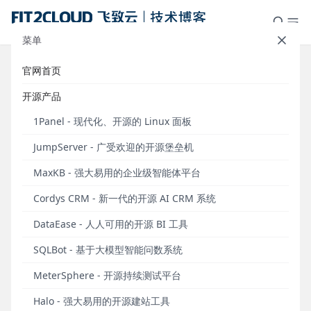
菜单
官网首页
操作教程｜通过DataEase开源BI工
开源产品
具对接金山多维表格
1Panel - 现代化、开源的 Linux 面板
发布于 2024年05月20日
JumpServer - 广受欢迎的开源堡垒机
MaxKB - 强大易用的企业级智能体平台
前言
Cordys CRM - 新一代的开源 AI CRM 系统
金山多维表格是企业数据处理分析经常会用到的一款
DataEase - 人人可用的开源 BI 工具
数据表格工具，它能够将企业数据以统一的列格式整
SQLBot - 基于大模型智能问数系统
齐地汇总至其中。DataEase开源数据可视化分析工具
可以与金山多维表格对接，方便企业更加快捷地以金
MeterSphere - 开源持续测试平台
山多维表格为数据源，制作出可以实时更新、便捷分
Halo - 强大易用的开源建站工具
享的企业数据大屏。