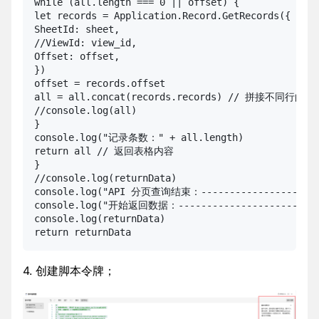
while (all.length === 0 || offset) {

let records = Application.Record.GetRecords({
SheetId: sheet,

//ViewId: view_id,

Offset: offset,

})

offset = records.offset

all = all.concat(records.records) // 拼接不同行的值

//console.log(all)

}

console.log("记录条数：" + all.length)

return all // 返回表格内容

}

//console.log(returnData)

console.log("API 分页查询结束：----------------------
console.log("开始返回数据：--------------------------
console.log(returnData)

return returnData
4. 创建脚本令牌；