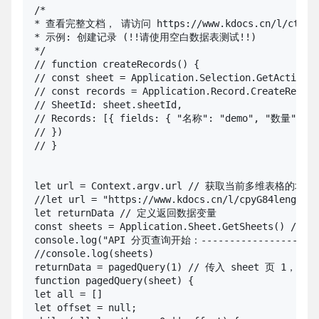
/*

* 查看完整文档， 请访问 https://www.kdocs.cn/l/ctzsgDl
* 示例: 创建记录 (!!请使用空白数据表测试!!)

*/

// function createRecords() {

// const sheet = Application.Selection.GetActiveSh
// const records = Application.Record.CreateRecord
// SheetId: sheet.sheetId,

// Records: [{ fields: { "名称": "demo", "数量": 
// })

// }

let url = Context.argv.url // 获取当前多维表格的地址

//let url = "https://www.kdocs.cn/l/cpyG84lengQx
let returnData // 定义返回数据变量

const sheets = Application.Sheet.GetSheets() 
console.log("API 分页查询开始：----------------------
//console.log(sheets)

returnData = pagedQuery(1) // 传入 sheet 页 1，并 p
function pagedQuery(sheet) {

let all = []

let offset = null;
