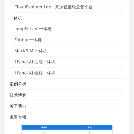
市场，提供了很多场景的大屏模板，实用又好看。
CloudExplorer Lite - 开源轻量级云管平台
但是我们在进行数据分析的时候重点还是数据，如果
一体机
数据没有实际价值只是将图做得好看，则是本末倒置
JumpServer 一体机
的行为。我们在业务系统中获取的数据通常是需要处
理才能放在图表中展现的，那么DataEase能够提供哪
Zabbix 一体机
些数据处理能力呢？这篇文章我就来测验一下，
MaxKB AI 一体机
DataEase的数据处理能力到底行不行。
1Panel AI 助理一体机
功能使用
1Panel AI 编程一体机
一、多表合并
案例分析
技术博客
如果你需要将两个数据表的字段合并，联合为一张新
表，DataEase提供了可以在界面操作的数据表合并功
关于我们
能，不需要懂SQL，直接在DataEase的界面就可以实
现数据表的左右合并。比如这里的两个表：
观看直播