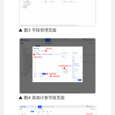
▲ 图3 字段管理页面
▲ 图4 添加计算字段页面