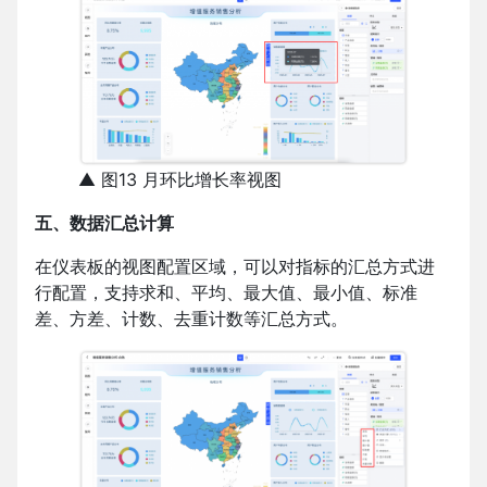
▲ 图13 月环比增长率视图
五、数据汇总计算
在仪表板的视图配置区域，可以对指标的汇总方式进
行配置，支持求和、平均、最大值、最小值、标准
差、方差、计数、去重计数等汇总方式。