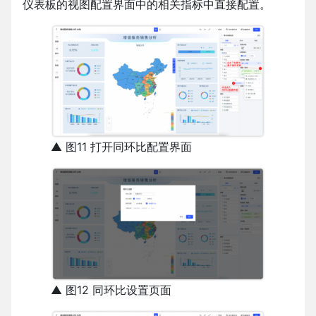
仪表板的视图配置界面中的相关指标中直接配置。
▲ 图11 打开同环比配置界面
▲ 图12 同环比设置页面