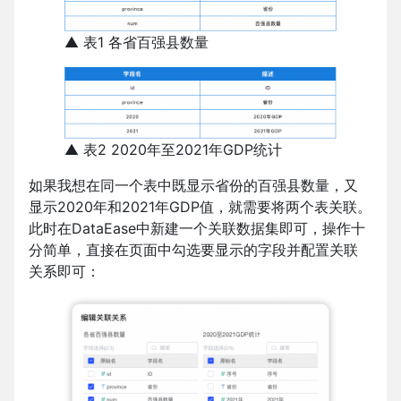
▲ 表1 各省百强县数量
▲ 表2 2020年至2021年GDP统计
如果我想在同一个表中既显示省份的百强县数量，又
显示2020年和2021年GDP值，就需要将两个表关联。
此时在DataEase中新建一个关联数据集即可，操作十
分简单，直接在页面中勾选要显示的字段并配置关联
关系即可：