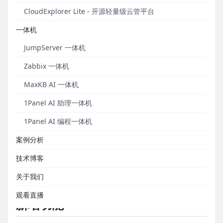
便用户检测网络的连通情况和分析网络速度。另外，
CloudExplorer Lite - 开源轻量级云管平台
客户端拉起支持Deepin（深度）国产操作系统。
一体机
X-Pack增强包方面，针对短信服务，JumpServer除
JumpServer 一体机
了支持腾讯云和阿里云的短信服务外，在这一版本新
增支持CMPP v2.0协议短信网关。
Zabbix 一体机
另外，在“云同步”模块中，JumpServer新增支持局域
MaxKB AI 一体机
网同步。目前，JumpServe所支持的云平台除了阿里
1Panel AI 助理一体机
云、腾讯云、华为云、百度云、京东云、AWS（中
国）、AWS（国际）、Azure（中国）、Azure（国
1Panel AI 编程一体机
际）、谷歌云、VMware、青云私有云、华为私有云、
案例分析
OpenStack、Nutanix、华为Fusion Compute以外，
还支持局域网同步，满足了企业在多云资产纳管方面
技术博客
的实际需求，协助用户实现对私有云、公有云资产的
关于我们
统一纳管。
观看直播
新增功能