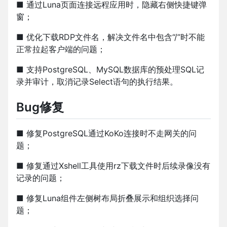
■ 通过Luna页⾯连接远程应⽤时，隐藏右侧快捷键弹
窗；
■ 优化下载RDP⽂件名，解决⽂件名中包含“/”时不能
正常拉起客户端的问题；
■ ⽀持PostgreSQL、MySQL数据库的预处理SQL记
录并审计，取消记录Select语句的执⾏结果。
Bug修复
■ 修复PostgreSQL通过KoKo连接时不⾛⽹关的问
题；
■ 修复通过Xshell⼯具使⽤rz下载⽂件时后续录像没有
记录的问题；
■ 修复Luna组件左侧树布局折叠展⽰和组织选择问
题；