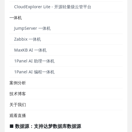
在这一版本中，数据源支持方面，DataEase平台新增
CloudExplorer Lite - 开源轻量级云管平台
对达梦数据库的支持；仪表板方面，DataEase对基础
一体机
操作区和仪表板配置区进行了大量的布局优化，增加
了对更多仪表板样式属性的支持，用户能够更方便地
JumpServer 一体机
对视图、过滤组件等进行批量的统一设置；视图方
Zabbix 一体机
面，新增视图级别计算字段支持，用户可以在此计算
字段中使用聚合函数，满足更多数据处理需求；X-
MaxKB AI 一体机
Pack增强功能方面，增加了对CAS（Central
1Panel AI 助理一体机
Authentication Service，中央认证服务）的支持，企
业用户可以通过配置CAS来实现企业内部系统的单点
1Panel AI 编程一体机
登录。
案例分析
最后，我们还对其他一些常用的功能进行了功能优化
技术博客
和问题修复。
关于我们
新增功能
观看直播
■ 数据源：支持达梦数据库数据源