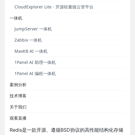
Kubernetes Pod，同时支持通过命令记录快速定位字
CloudExplorer Lite - 开源轻量级云管平台
符类会话录像。
一体机
X-Pack增强包方面，JumpServer支持对SQL Server
JumpServer 一体机
数据库进行批量改密操作，支持对通过Web可视化方
式连接的数据库进行SQL文件的导入和数据查询集的导
Zabbix 一体机
出，同时支持管理员对资产、应用账号进行定时备
MaxKB AI 一体机
份。工单系统方面，JumpServer支持复核人同意资产
登录复核工单后对会话直接发起控制。
1Panel AI 助理一体机
1Panel AI 编程一体机
新增功能
案例分析
1. 支持纳管Redis数据库
技术博客
在JumpServer v2.18.0版本中，数据库应用已支持对
关于我们
非关系型数据库Redis的添加、授权、连接以及会话审
计。
观看直播
Redis是一款开源、遵循BSD协议的高性能结构化存储