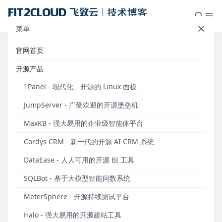
菜单
官网首页
模板学堂｜SQL数据集动态参数使用
开源产品
场景及功能详解
1Panel - 现代化、开源的 Linux 面板
发布于 2023年08月09日
JumpServer - 广受欢迎的开源堡垒机
DataEase开源数据可视化分析平台于2022年6月正式
MaxKB - 强大易用的企业级智能体平台
发布模板市场
（https：//dataease.io/templates/）。模板市场旨
Cordys CRM - 新一代的开源 AI CRM 系统
在为DataEase用户提供专业、美观、拿来即用的仪表
DataEase - 人人可用的开源 BI 工具
板模板，方便用户根据自身的业务需求和使用场景选
择对应的仪表板模板，并在优质模板的基础上轻松制
SQLBot - 基于大模型智能问数系统
作自己的仪表板。
目前，DataEase模板市场的模板数
MeterSphere - 开源持续测试平台
量已经超过了100个。
Halo - 强大易用的开源建站工具