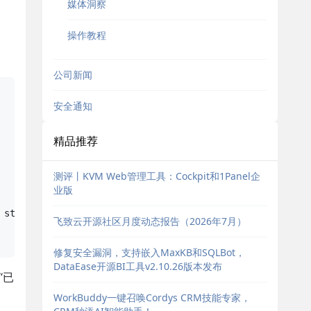
媒体洞察
操作教程
公司新闻
安全通知
精品推荐
测评丨KVM Web管理工具：Cockpit和1Panel企
业版
 status in (完成) AND 测试人员 is not EMPTY AND 测试开始时间 is
飞致云开源社区月度动态报告（2026年7月）
修复安全漏洞，支持嵌入MaxKB和SQLBot，
DataEase开源BI工具v2.10.26版本发布
“已
WorkBuddy一键召唤Cordys CRM技能专家，