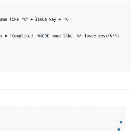
ame like '%" + issue.key + "%'"

s = 'Completed' WHERE name like '%"+issue.key+"%'")
