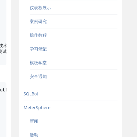
仪表板展示
案例研究
操作教程
, 技术优化, 

学习笔记
试人员 is not 

模板学堂
安全通知
utf8',database="metersphere")

SQLBot
MeterSphere
新闻
活动