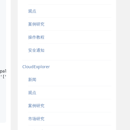
观点
案例研究
操作教程
安全通知
CloudExplorer
pal,test_case_match_rule,executor_match_rule,tags,create
'["%s"]','%s','%s','%s','%s','%s','%s','%s','%s',0)"""% 
新闻
观点
案例研究
市场研究