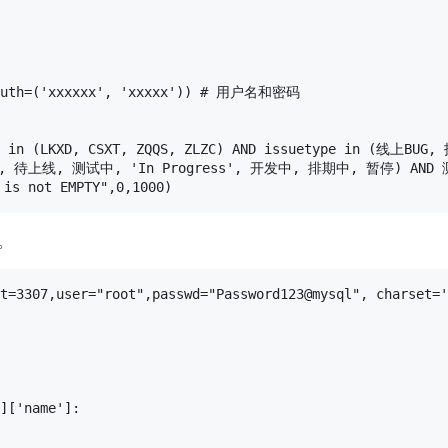
_auth=('xxxxxx', 'xxxxx')) # 用户名和密码

ct in (LKXD, CSXT, ZQQS, ZLZC) AND issuetype in (线上BUG
 待上线, 测试中, 'In Progress', 开发中, 排期中, 暂停) AND 测
s not EMPTY",0,1000)
库。
t=3307,user="root",passwd="Password123@mysql", charset='
]['name']:
