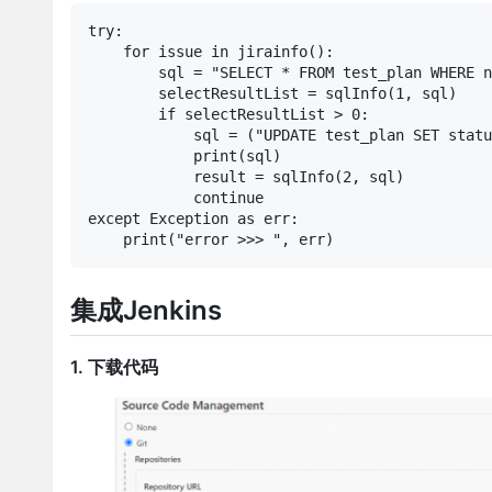
try:

    for issue in jirainfo():

        sql = "SELECT * FROM test_plan WHERE n
        selectResultList = sqlInfo(1, sql)

        if selectResultList > 0:

            sql = ("UPDATE test_plan SET statu
            print(sql)

            result = sqlInfo(2, sql)

            continue

except Exception as err:

    print("error >>> ", err)
集成Jenkins
1. 下载代码