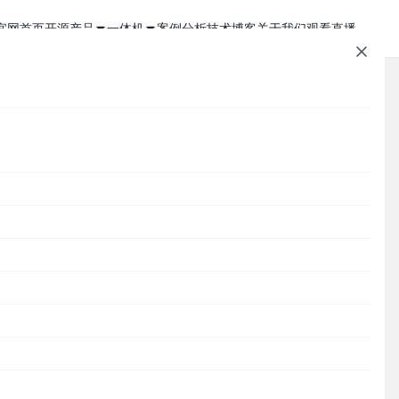
官网首页
开源产品
一体机
案例分析
技术博客
关于我们
观看直播
1Panel - 现代化、开源的 Linux 面板
JumpServer 一体机
JumpServer - 广受欢迎的开源堡垒机
Zabbix 一体机
MaxKB - 强大易用的企业级智能体平台
MaxKB AI 一体机
文章速查
Cordys CRM - 新一代的开源 AI CRM 系统
1Panel AI 助理一体机
队初
Cordys
1Panel
JumpServer
MaxKB
DataEase
DataEase - 人人可用的开源 BI 工具
1Panel AI 编程一体机
SQLBot
MeterSphere
CloudExplorer
安全通知
大
联测
SQLBot - 基于大模型智能问数系统
分类目录
MeterSphere - 开源持续测试平台
需
Cordys
Halo - 强大易用的开源建站工具
针对
分享
CloudExplorer Lite - 开源轻量级云管平台
Zabbix
1Panel