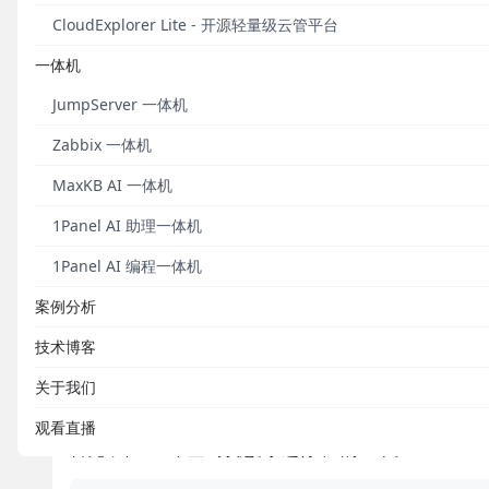
CloudExplorer Lite - 开源轻量级云管平台
Step 1：
将Jira中状态为“进行中”的工单导入到MeterSp
一体机
入数据；
JumpServer 一体机
Step 2：
轮询查询MeterSphere中状态为“未进行”
MeterSphere的测试计划关闭。
Zabbix 一体机
MaxKB AI 一体机
开发工具
1Panel AI 助理一体机
脚本语言：
Python
1Panel AI 编程一体机
集成工具：
Jenkins
案例分析
开发过程
技术博客
关于我们
Step 1：
将Jira中状态为“进行中”的工单同步到Meter
观看直播
首先，在Jira中查询状态为“进行中”的工单。