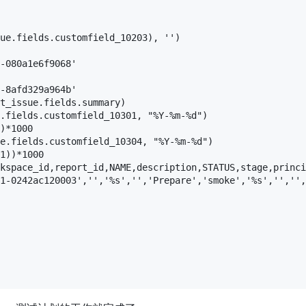
ue.fields.customfield_10203), '')

-080a1e6f9068'

-8afd329a964b'

t_issue.fields.summary)

.fields.customfield_10301, "%Y-%m-%d")

)*1000

e.fields.customfield_10304, "%Y-%m-%d")

1))*1000

kspace_id,report_id,NAME,description,STATUS,stage,princi
1-0242ac120003','','%s','','Prepare','smoke','%s','','',