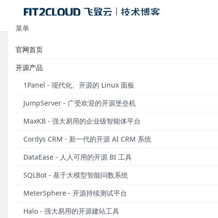
菜单
官网首页
使用脚本同步MeterSphere开源持
开源产品
发布于 2021年08月18日
1Panel - 现代化、开源的 Linux 面板
近期，我司引入了一款开源持续测试平台MeterSpher
JumpServer - 广受欢迎的开源堡垒机
步建立起相关概念，并通过两个方面提高了我司整体的
大提高了测试用例的复用程度。
同时，基于MeterS
MaxKB - 强大易用的企业级智能体平台
试用例覆盖测试需求。
Cordys CRM - 新一代的开源 AI CRM 系统
由于公司的工单管理系统使用的是Jira，通过Jira
DataEase - 人人可用的开源 BI 工具
要维护MeterSphere和Jira两个平台的工单状态，
SQLBot - 基于大模型智能问数系统
建立MeterSphere测试计划和测试计划状态维护，我司
给大家。
MeterSphere - 开源持续测试平台
方案
Halo - 强大易用的开源建站工具