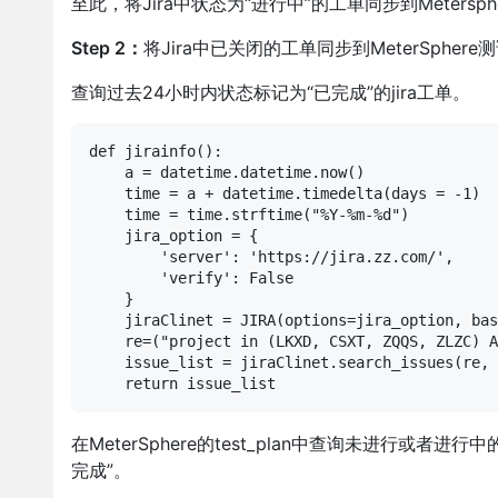
至此，将Jira中状态为“进行中”的工单同步到Meters
Step 2：
将Jira中已关闭的工单同步到MeterSpher
查询过去24小时内状态标记为“已完成”的jira工单。
def jirainfo():

    a = datetime.datetime.now()

    time = a + datetime.timedelta(days = -1)

    time = time.strftime("%Y-%m-%d")

    jira_option = {

        'server': 'https://jira.zz.com/',

        'verify': False

    }

    jiraClinet = JIRA(options=jira_option, bas
    re=("project in (LKXD, CSXT, ZQQS, ZL
    issue_list = jiraClinet.search_issues(re, 
    return issue_list
在MeterSphere的test_plan中查询未进行或者
完成”。