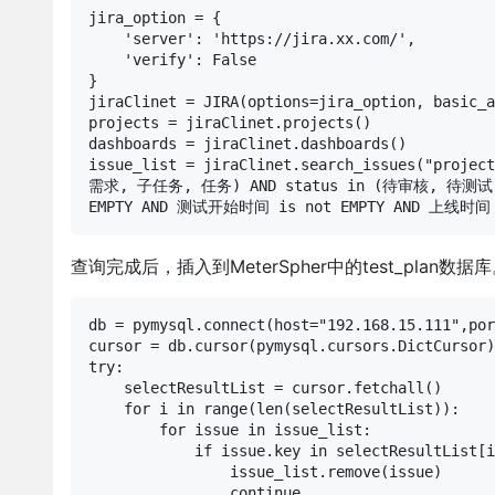
jira_option = {

    'server': 'https://jira.xx.com/',

    'verify': False

}

jiraClinet = JIRA(options=jira_option, basic
projects = jiraClinet.projects()

dashboards = jiraClinet.dashboards()

issue_list = jiraClinet.search_issues("proje
需求, 子任务, 任务) AND status in (待审核, 待测试,
EMPTY AND 测试开始时间 is not EMPTY AND 上线时间 i
查询完成后，插入到MeterSpher中的test_plan数据
db = pymysql.connect(host="192.168.15.111",por
cursor = db.cursor(pymysql.cursors.DictCursor)

try:

    selectResultList = cursor.fetchall()

    for i in range(len(selectResultList)):

        for issue in issue_list:

            if issue.key in selectResultList[i
                issue_list.remove(issue)

                continue
