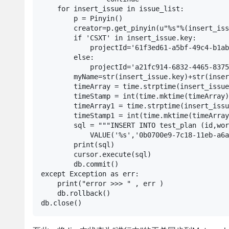
    for insert_issue in issue_list:

        p = Pinyin()

        creator=p.get_pinyin(u"%s"%(insert_iss
        if 'CSXT' in insert_issue.key:

            projectId='61f3ed61-a5bf-49c4-b1ab
        else:

            projectId='a21fc914-6832-4465-8375
        myName=str(insert_issue.key)+str(inser
        timeArray = time.strptime(insert_issue
        timeStamp = int(time.mktime(timeArray)
        timeArray1 = time.strptime(insert_issu
        timeStamp1 = int(time.mktime(timeArray
        sql = """INSERT INTO test_plan (id,wor
            VALUE('%s','0b0700e9-7c18-11eb-a6a
        print(sql)

        cursor.execute(sql)

        db.commit()

except Exception as err:

    print("error >>> " , err )

    db.rollback()
