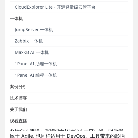
你，使用 Chef/Puppet，你就能实现 DevOps。于
CloudExplorer Lite - 开源轻量级云管平台
是，DevOps 变成了一个简单的问题，选择 Chef 还是
Puppet。这并不奇怪，在开源软件盛行的今天，各种
一体机
软件声称自己是 DevOps 工具，而人们通常不会去思
考一项新技术或者新思路背后的缘由，人们需要的
JumpServer 一体机
是“银弹”。
Zabbix 一体机
如同 Agile，把 DevOps 等同于工具层面的
MaxKB AI 一体机
Chef/Puppet，是错误的，会严重束缚人们的思维。
1Panel AI 助理一体机
在国内 Cloud Native 应用开发时代即将开启的今天，
充分认识 DevOps 是很有必要的（注 4）。
1Panel AI 编程一体机
（一）DevOps 不仅仅是工具
案例分析
技术博客
DevOps 是 Agile 的延伸，Ailge 依靠 Dev & Biz 部门
紧密协作，通过增量交付的方式来解决需求多变的难
关于我们
题。DevOps 则进一步延伸到 IT 运维，通过 Dev &
观看直播
Ops 的紧密协作提高软件交付的质量和频率。人的重
要性大于流程，流程的重要性大于工具。这个结论适
应于 Agile, 也同样适用于 DevOps。工具带来的影响