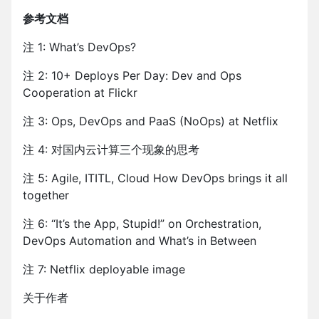
参考文档
注 1: What’s DevOps?
注 2: 10+ Deploys Per Day: Dev and Ops
Cooperation at Flickr
注 3: Ops, DevOps and PaaS (NoOps) at Netflix
注 4: 对国内云计算三个现象的思考
注 5: Agile, ITITL, Cloud How DevOps brings it all
together
注 6: “It’s the App, Stupid!” on Orchestration,
DevOps Automation and What’s in Between
注 7: Netflix deployable image
关于作者