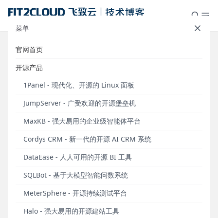
菜单
官网首页
DevOps ≠ Chef/Puppet
开源产品
发布于 2014年02月17日
1Panel - 现代化、开源的 Linux 面板
作者：阮志敏
JumpServer - 广受欢迎的开源堡垒机
DevOps 是一个热词，但是毫无疑问，也是未来的趋
MaxKB - 强大易用的企业级智能体平台
势（注 1）。高效率的 IT 组织常常贴着 DevOps 的标
Cordys CRM - 新一代的开源 AI CRM 系统
签，是人们讨论的焦点和学习的对象。2009 年时，人
人都在讨论如何像 Flickr 一样一天内完成十几次的部
DataEase - 人人可用的开源 BI 工具
署（注 2）。今天，人人都谈论如何像
Netflix/Pinterest 一样基于云基础设施构建大规模、
SQLBot - 基于大模型智能问数系统
高可用、可伸缩的服务（注 3）。
MeterSphere - 开源持续测试平台
如何才能实现 DevOps 呢？很多人会不假思索地告诉
Halo - 强大易用的开源建站工具