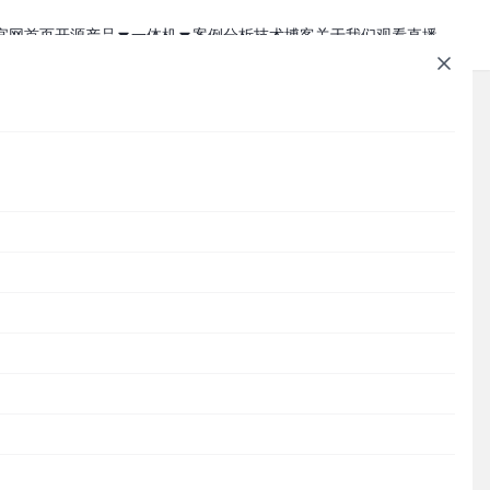
官网首页
开源产品
一体机
案例分析
技术博客
关于我们
观看直播
1Panel - 现代化、开源的 Linux 面板
JumpServer 一体机
JumpServer - 广受欢迎的开源堡垒机
Zabbix 一体机
MaxKB - 强大易用的企业级智能体平台
MaxKB AI 一体机
文章速查
Cordys CRM - 新一代的开源 AI CRM 系统
1Panel AI 助理一体机
Cordys
1Panel
JumpServer
MaxKB
DataEase
DataEase - 人人可用的开源 BI 工具
1Panel AI 编程一体机
SQLBot
MeterSphere
CloudExplorer
安全通知
列
SQLBot - 基于大模型智能问数系统
务
分类目录
MeterSphere - 开源持续测试平台
落
Cordys
Halo - 强大易用的开源建站工具
CloudExplorer Lite - 开源轻量级云管平台
Zabbix
1Panel