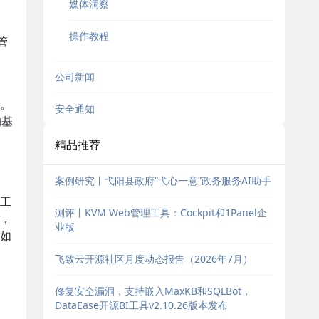
媒体洞察
操作教程
管
公司新闻
。
安全通知
的基
精品推荐
案例研究丨弋阳县政府“弋心一意”政务服务AI助手
工
测评丨KVM Web管理工具：Cockpit和1Panel企
，
业版
如
飞致云开源社区月度动态报告（2026年7月）
修复安全漏洞，支持嵌入MaxKB和SQLBot，
DataEase开源BI工具v2.10.26版本发布