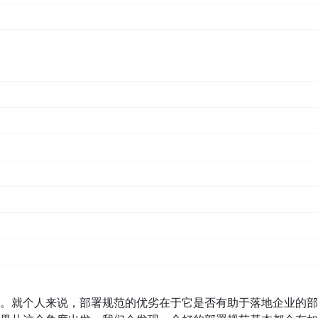
并让其按预定流程提供服务的过程。
IT环境”以及“部署流程”这三个主要要件。而部署规范正是要定
动化并且可复制可预期。因此，部署规范的内涵就包括这几个方
统的输入，对其规范是整个部署过程规范化的前提。一般来说，
该标准需要保障输入的软件包内容完整，意义明确。
一个软件研发流程中常常会涉及到不同类型的环境（如开发环境、
件研发流程中的环境类型，每个环境包括的实体等。另外，定义好
；
里面安装部署的流程规范。由于一次部署可能会在一个环境的多过
件包在一个环境节点上的完整部署流程。
定义一个好的部署规范，并以此为基础落地业务部署系统。
。就个人来说，部署规范的优劣在于它是否有助于落地企业的部