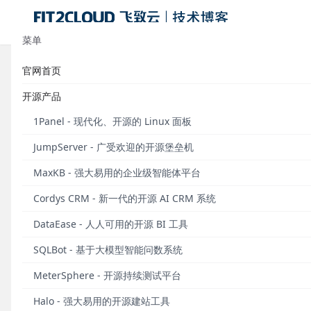
菜单
官网首页
构建独立部署系统，从部署规范开始
开源产品
发布于 2016年04月16日
1Panel - 现代化、开源的 Linux 面板
作者：
徐桂林，FIT2CLOUD（飞致云）首席布道师
JumpServer - 广受欢迎的开源堡垒机
几个月前，我曾经写过一篇文章解释「为什么需要一个
MaxKB - 强大易用的企业级智能体平台
问题。但是，如果需要构建一个独立的部署系统，我们
Cordys CRM - 新一代的开源 AI CRM 系统
上线流程中，并真正发挥其价值。
简单来说，这个入手
路，更重要的是其体现了该部署系统的价值取向及其背
DataEase - 人人可用的开源 BI 工具
地就会成为很大的问题，而这是实现层面如何努力也很
SQLBot - 基于大模型智能问数系统
什么是部署规范？
MeterSphere - 开源持续测试平台
在解释部署规范之前，让我们先对部署行为有个一致的
Halo - 强大易用的开源建站工具