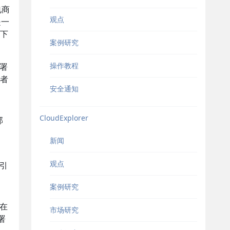
电商
观点
是一
下
案例研究
操作教程
部署
或者
安全通知
CloudExplorer
部
新闻
观点
中引
案例研究
且在
市场研究
署