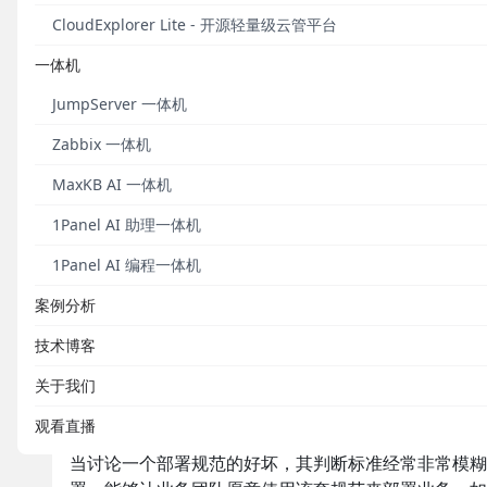
部署是把一个可部署软件包安装到一个指定IT环境上
CloudExplorer Lite - 开源轻量级云管平台
从上面这个定义来看，一个部署过程涉及到“软件包”、“
一体机
三个主要要件的标准，以便让一个部署过程标准化、自
JumpServer 一体机
面：
Zabbix 一体机
软件包规范：
软件包（也称部署包）是一个部署系
件包的规范包括包内内容项以及其目录组织方式，
MaxKB AI 一体机
IT环境规范：
IT环境是最终提供服务的载体。在
1Panel AI 助理一体机
试环境、生产环境等）。IT环境规范需要定义软
1Panel AI 编程一体机
同环境之间的升级和回滚标准也是非常重要的一步
部署流程规范：
定义一个软件包在一个软件环境
案例分析
点上部署，所以部署流程规范的定义一般指一个软
技术博客
在明确了部署规范的内涵，我们就可以展开讨论如何来
关于我们
什么是一个好的部署规范？
观看直播
当讨论一个部署规范的好坏，其判断标准经常非常模糊