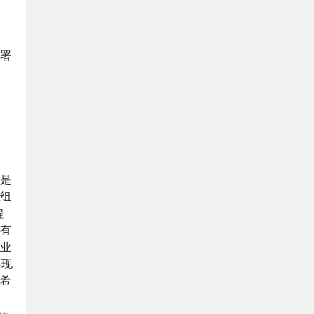
署
是
组
程
有
业
得现
希