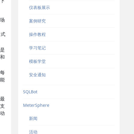
下
仪表板展示
场
案例研究
中式
操作教程
学习笔记
是
和
模板学堂
每
安全通知
能
SQLBot
最
MeterSphere
支
动
新闻
活动