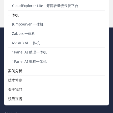
共同塑造医学实验室的智慧化未来。
CloudExplorer Lite - 开源轻量级云管平台
发布于 2023年07月25日
一体机
JumpServer 一体机
Zabbix 一体机
FIT2CLOUD 飞致云
MaxKB AI 一体机
1Panel AI 助理一体机
我们秉持“软件用起来才有价值，才有改进的机会”的核心价值观，向
中国数字化团队交付被广泛验证、可信赖的通用工具软件。
1Panel AI 编程一体机
快速浏览
联系我们
案例分析
技术博客
关于我们
support@fit2cloud.com
关于我们
开源社区
400-052-0755
观看直播
如何购买